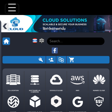
CO-LOCATION
SOFTWARE AS
GOOGLE CLOUD
AWS
HUAWEI CLOUD
A SERVICE