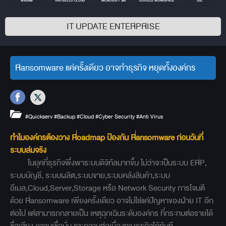
WASABI
VIRTUOZZO CLOUD
MICROSOFT 365
GOOGLE WORKSPACE
SSL
IT UPDATE ENTERPRISE
Ransomware แค่ครั้งเดียว อาจทำธุรกิจ หยุดทั้งองค์กร
#Quickserv
#Backup
#Cloud
#Cyber Security
#Anti Virus
ทำไมองค์กรต้องวาง Roadmap ป้องกัน Ransomware ก่อนวันที่
ระบบล่มจริง
ในยุคที่ธุรกิจพึ่งพาระบบดิจิทัลมากขึ้น ไม่ว่าจะเป็นระบบ ERP,
ระบบบัญชี, ระบบผลิต,ระบบขาย,ระบบคลังสินค้า,ระบบ
อีเมล,Cloud,Server,Storage หรือ Network Security การโจมตี
ด้วย Ransomware เพียงครั้งเดียว อาจไม่ใช่แค่ปัญหาของฝ่าย IT อีก
ต่อไป แต่สามารถกลายเป็น เหตุฉุกเฉินระดับองค์กร ที่กระทบต่อรายได้
ชื่อเสียง ความเชื่อมั่น และความต่อเนื่องทางธุรกิจได้ทันที