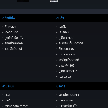
ควิกเซิร์ฟ
สินค้า
• ติดต่อเรา
• โฮสติ้ง
• เกี่ยวกับเรา
• โคโลเคชั่น
• ลูกค้าที่ไว้วางใจ
• กูเกิ้ลคลาวด์
• สิทธิส่วนบุคคล
• อเมซอน เว็บ เซอร์วิส
• แผนผังเว็บไซต์
• หัวเว่ยคลาวด์
• วาซาบิคลาวด์
• เวอร์ทูซโซ่คลาวด์
• ออฟฟิศ 365
• กูเกิล เวิร์กสเปซ
• เอสเอสเอล
งานระบบ
บริการ
• HCI
• ขอรับใบเสนอราคา
• dHCI
• การชำระเงิน
• Micro data center
• การจัดส่งสินค้า