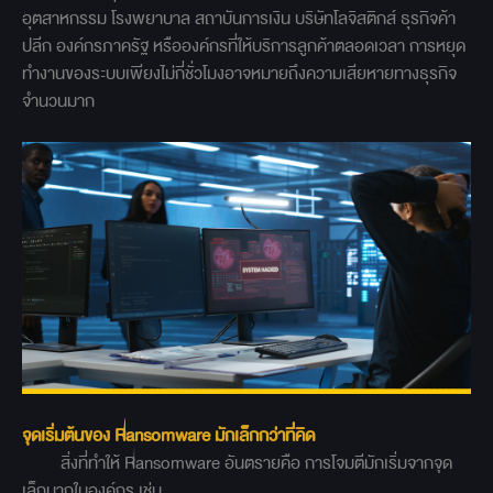
อุตสาหกรรม โรงพยาบาล สถาบันการเงิน บริษัทโลจิสติกส์ ธุรกิจค้า
ปลีก องค์กรภาครัฐ หรือองค์กรที่ให้บริการลูกค้าตลอดเวลา การหยุด
ทำงานของระบบเพียงไม่กี่ชั่วโมงอาจหมายถึงความเสียหายทางธุรกิจ
จำนวนมาก
จุดเริ่มต้นของ Ransomware มักเล็กกว่าที่คิด
สิ่งที่ทำให้ Ransomware อันตรายคือ การโจมตีมักเริ่มจากจุด
เล็กมากในองค์กร เช่น