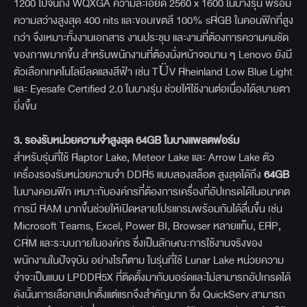
1200 ไปจนถึง WQXGA ความละเอียด 2560 x 1600 ในบางรุ่น พร้อม
ความสว่างสูงสุด 400 nits และขอบเขตสี 100% sRGB ในคอนฟิกที่สูง
กว่า จึงเหมาะทั้งงานเอกสาร งานประชุม และงานที่ต้องการความคมชัด
ของภาพมากขึ้น สำหรับพนักงานที่ต้องนั่งหน้าจอนาน ๆ Lenovo ยังมี
ตัวเลือกเทคโนโลยีลดแสงสีฟ้า เช่น TÜV Rheinland Low Blue Light
และ Eyesafe Certified 2.0 ในบางรุ่น ช่วยให้ใช้งานต่อเนื่องได้สบายตา
ยิ่งขึ้น
3.
รองรับหน่วยความจำสูงสุด 64GB
ในบางแพลตฟอร์ม
สำหรับรุ่นที่ใช้ Raptor Lake, Meteor Lake และ Arrow Lake ตัว
เครื่องรองรับหน่วยความจำ DDR5 แบบสองสล็อต สูงสุดได้ถึง
64GB
ในบางคอนฟิก เหมาะกับองค์กรที่ต้องการเครื่องที่อัปเกรดได้ในอนาคต
การมี RAM มากขึ้นช่วยให้เปิดหลายโปรแกรมพร้อมกันได้ลื่นขึ้น เช่น
Microsoft Teams, Excel, Power BI, Browser หลายแท็บ, ERP,
CRM และระบบภายในองค์กร ซึ่งเป็นลักษณะการใช้งานจริงของ
พนักงานในปัจจุบัน อย่างไรก็ตาม ในรุ่นที่ใช้ Lunar Lake หน่วยความ
จำจะเป็นแบบ LPDDR5X ที่ติดตั้งมากับบอร์ดและไม่สามารถอัปเกรดได้
ดังนั้นการเลือกสเปกตั้งแต่แรกจึงสำคัญมาก ซึ่ง QuickServ สามารถ