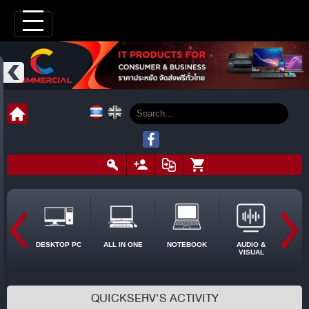
DESKTOP PC
ALL IN ONE
NOTEBOOK
AUDIO &
VISUAL
QUICKSERV'S ACTIVITY