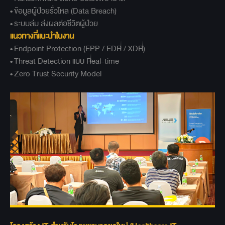
•
ข้อมูลผู้ป่วยรั่วไหล (Data Breach)
•
ระบบล่ม ส่งผลต่อชีวิตผู้ป่วย
แนวทางที่แนะนำในงาน
•
Endpoint Protection (EPP / EDR / XDR)
•
Threat Detection แบบ Real-time
•
Zero Trust Security Model