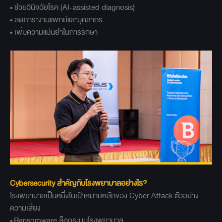
• ช่วยวินิจฉัยโรค (AI-assisted diagnosis)
• ลดภาระงานแพทย์และบุคลากร
• เพิ่มความแม่นยำในการรักษา
Cybersecurity
สำคัญกับโรงพยาบาลอย่างไร?
โรงพยาบาลเป็นหนึ่งในเป้าหมายหลักของ Cyber Attack ตัวอย่าง
ความเสี่ยง
•
Ransomware ล็อกระบบโรงพยาบาล