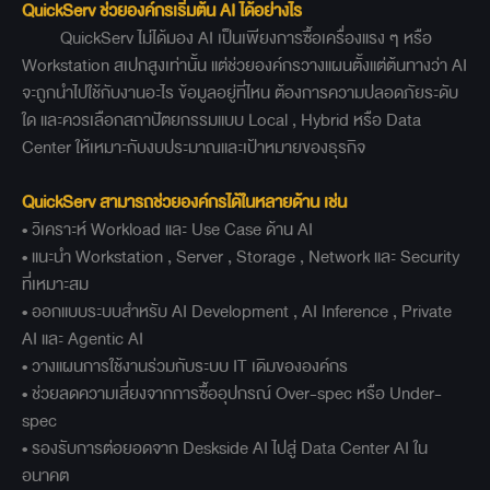
QuickServ ช่วยองค์กรเริ่มต้น AI ได้อย่างไร
QuickServ ไม่ได้มอง AI เป็นเพียงการซื้อเครื่องแรง ๆ หรือ
Workstation สเปกสูงเท่านั้น แต่ช่วยองค์กรวางแผนตั้งแต่ต้นทางว่า AI
จะถูกนำไปใช้กับงานอะไร ข้อมูลอยู่ที่ไหน ต้องการความปลอดภัยระดับ
ใด และควรเลือกสถาปัตยกรรมแบบ Local , Hybrid หรือ Data
Center ให้เหมาะกับงบประมาณและเป้าหมายของธุรกิจ
QuickServ สามารถช่วยองค์กรได้ในหลายด้าน เช่น
• วิเคราะห์ Workload และ Use Case ด้าน AI
• แนะนำ Workstation , Server , Storage , Network และ Security
ที่เหมาะสม
• ออกแบบระบบสำหรับ AI Development , AI Inference , Private
AI และ Agentic AI
• วางแผนการใช้งานร่วมกับระบบ IT เดิมขององค์กร
• ช่วยลดความเสี่ยงจากการซื้ออุปกรณ์ Over-spec หรือ Under-
spec
• รองรับการต่อยอดจาก Deskside AI ไปสู่ Data Center AI ใน
อนาคต