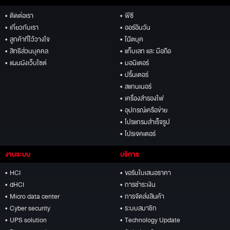
• ติดต่อเรา
• พีซี
• เกี่ยวกับเรา
• ออร์อินวัน
• ลูกค้าที่ไว้วางใจ
• โน๊ตบุค
• สิทธิส่วนบุคคล
• แท็บเลท และ มือถือ
• แผนผังเว็บไซต์
• มอนิเตอร์
• ปริ้นเตอร์
• สแกนเนอร์
• เครื่องสำรองไฟ
• อุปกรณ์เครือข่าย
• โปรแกรมสำเร็จรูป
• โปรเจคเตอร์
งานระบบ
บริการ
• HCI
• ขอรับใบเสนอราคา
• dHCI
• การชำระเงิน
• Micro data center
• การจัดส่งสินค้า
• Cyber security
• ระบบสมาชิก
• UPS solution
• Technology Update