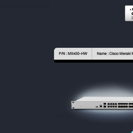
P/N : MX450-HW
Name : Cisco Meraki