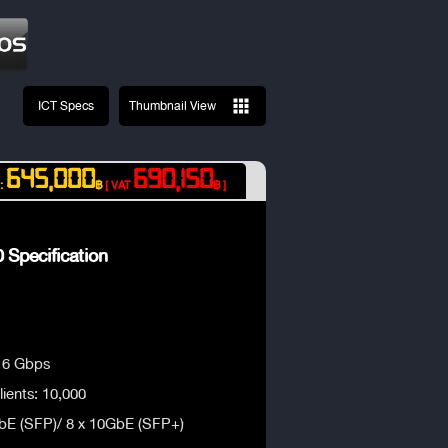
ICT Specs
Thumbnail View
645,000
690,150
 :
฿
[ VAT
฿ ]
 Specification
: 6 Gbps
ents: 10,000
GbE (SFP)/ 8 x 10GbE (SFP+)