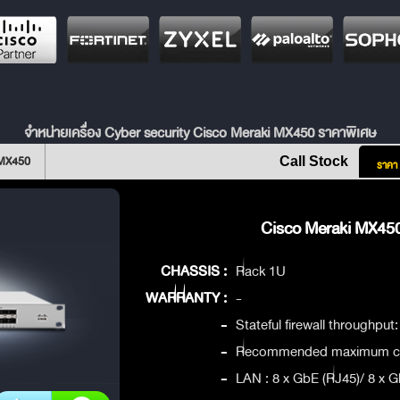
จำหน่ายเครื่อง Cyber security Cisco Meraki MX450 ราคาพิเศษ
 MX450
Call Stock
ราคา
Cisco Meraki MX450
CHASSIS :
Rack 1U
WARRANTY :
-
-
Stateful firewall throughput
-
Recommended maximum cli
-
LAN : 8 x GbE (RJ45)/ 8 x 