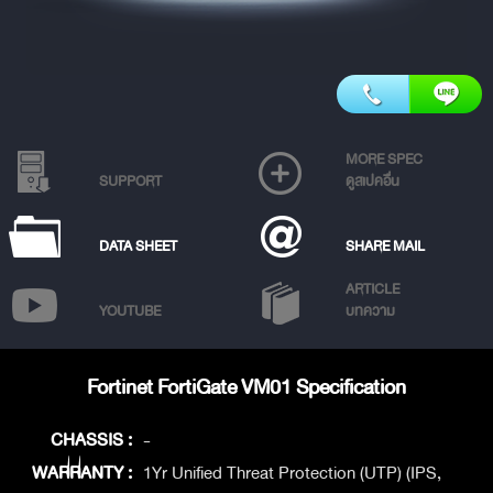
MORE SPEC
SUPPORT
ดูสเปคอื่น
DATA SHEET
SHARE MAIL
ARTICLE
YOUTUBE
บทความ
Fortinet FortiGate VM01 Specification
CHASSIS :
-
WARRANTY :
1Yr Unified Threat Protection (UTP) (IPS,