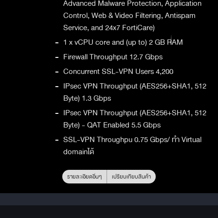
Advanced Malware Protection, Application
Control, Web & Video Filtering, Antispam
Service, and 24x7 FortiCare)
-
1 x vCPU core and (up to) 2 GB RAM
-
Firewall Throughput 12.7 Gbps
-
Concurrent SSL-VPN Users 4,200
-
IPsec VPN Throughput (AES256+SHA1, 512
Byte) 1.3 Gbps
-
IPsec VPN Throughput (AES256+SHA1, 512
Byte) - QAT Enabled 5.5 Gbps
-
SSL-VPN Throughpu 0.75 Gbps/ ทำ Virtual
domainได้
รายละเอียดอื่นๆ
เปรียบเทียบสินค้า