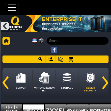
SERVER
VIRTUALIZATION
STORAGE
CYBER
HCI
SECURITY