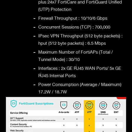
plus 24x7 FortiCare and FortiGuard Unified
(UTP) Protection
-
Firewall Throughput : 10/10/6 Gbps
-
Concurrent Sessions (TCP) : 700,000
-
IPsec VPN Throughput (512 byte packets) :
hput (512 byte packets) : 6.5 Mbps
-
Maximum Number of FortiAPs (Total /
Tunnel Mode) : 30/10
-
Interfaces : 2x GE RJ45 WAN Ports/ 5x GE
RJ45 Internal Ports
-
Power Consumption (Average / Maximum)
17.2W / 18.7W