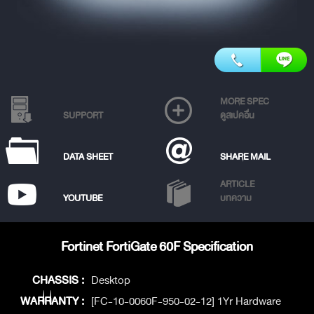
MORE SPEC
SUPPORT
ดูสเปคอื่น
DATA SHEET
SHARE MAIL
ARTICLE
YOUTUBE
บทความ
Fortinet FortiGate 60F Specification
CHASSIS :
Desktop
WARRANTY :
[FC-10-0060F-950-02-12] 1Yr Hardware