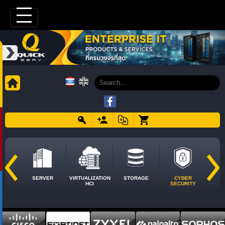
SERVER
VIRTUALIZATION
STORAGE
CYBER
HCI
SECURITY