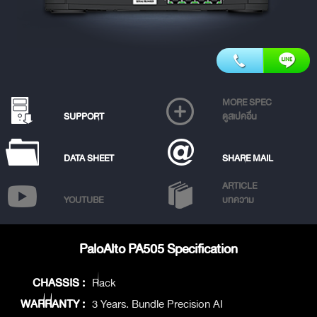
MORE SPEC
SUPPORT
ดูสเปคอื่น
DATA SHEET
SHARE MAIL
ARTICLE
YOUTUBE
บทความ
PaloAlto PA505 Specification
CHASSIS :
Rack
WARRANTY :
3 Years. Bundle Precision AI