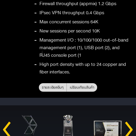
-
Firewall throughput (appmix) 1.2 Gbps
-
IPsec VPN throughput 0.4 Gbps
-
Max concurrent sessions 64K
-
New sessions per second 10K
-
Management I/O : 10/100/1000 out-of-band
management port (1), USB port (2), and
RJ45 console port (1
-
High port density with up to 24 copper and
fiber interfaces.
รายละเอียดอื่นๆ
เปรียบเทียบสินค้า