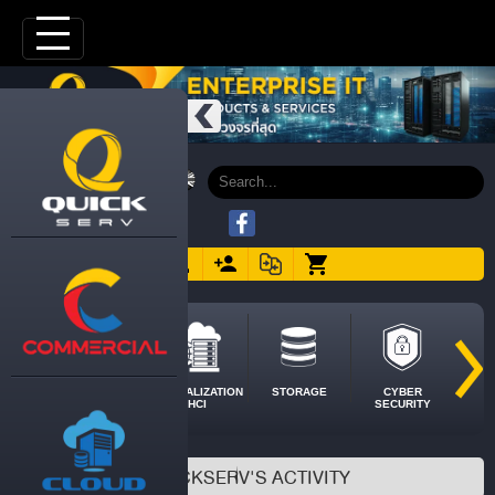
SERVER
VIRTUALIZATION
STORAGE
CYBER
HCI
SECURITY
QUICKSERV'S ACTIVITY