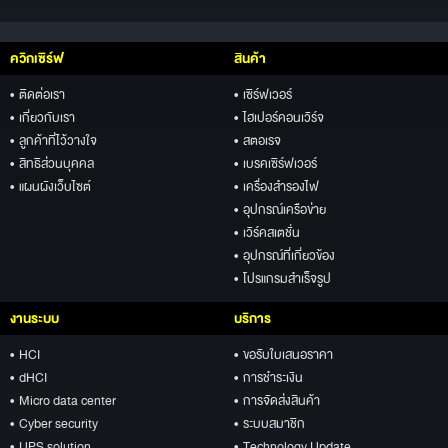
ควิกเซิร์ฟ
สินค้า
• ติดต่อเรา
• เซิร์ฟเวอร์
• เกี่ยวกับเรา
• ไฮเปอร์คอนเวิร์จ
• ลูกค้าที่ไว้วางใจ
• สตอเรจ
• สิทธิส่วนบุคคล
• เบรคเซิร์ฟเวอร์
• แผนผังเว็บไซต์
• เครื่องสำรองไฟ
• อุปกรณ์เครือข่าย
• เวิร์คสเตชั่น
• อุปกรณ์ที่เกี่ยวข้อง
• โปรแกรมสำเร็จรูป
งานระบบ
บริการ
• HCI
• ขอรับใบเสนอราคา
• dHCI
• การชำระเงิน
• Micro data center
• การจัดส่งสินค้า
• Cyber security
• ระบบสมาชิก
• UPS solution
• Technology Update