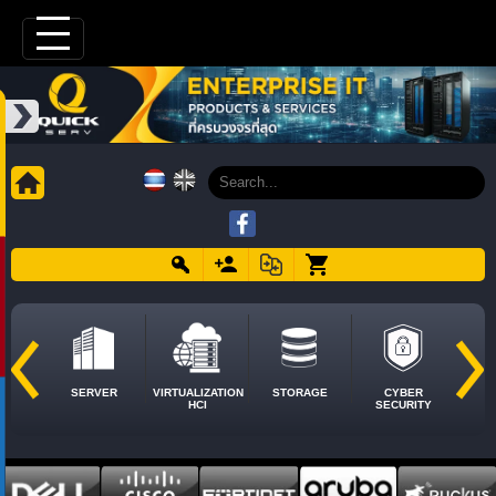
SERVER
VIRTUALIZATION
STORAGE
CYBER
HCI
SECURITY