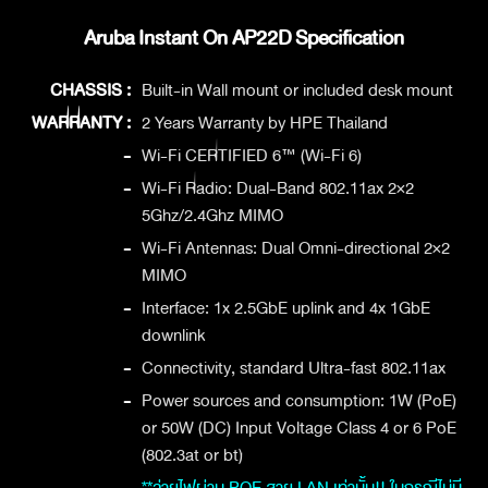
Aruba Instant On AP22D Specification
CHASSIS :
Built-in Wall mount or included desk mount
WARRANTY :
2 Years Warranty by HPE Thailand
-
Wi-Fi CERTIFIED 6™ (Wi-Fi 6)
-
Wi-Fi Radio: Dual-Band 802.11ax 2×2
5Ghz/2.4Ghz MIMO
-
Wi-Fi Antennas: Dual Omni-directional 2×2
MIMO
-
Interface: 1x 2.5GbE uplink and 4x 1GbE
downlink
-
Connectivity, standard Ultra-fast 802.11ax
-
Power sources and consumption: 1W (PoE)
or 50W (DC) Input Voltage Class 4 or 6 PoE
(802.3at or bt)
**จ่ายไฟผ่าน POE สาย LAN เท่านั้น!! ในกรณีไม่มี