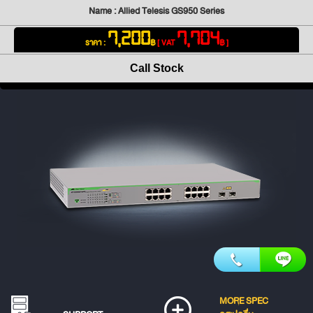
Name : Allied Telesis GS950 Series
7,200
7,704
ราคา :
฿
[ VAT
฿ ]
Call Stock
MORE SPEC