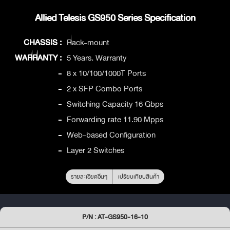
Allied Telesis GS950 Series Specification
CHASSIS :
Rack-mount
WARRANTY :
5 Years. Warranty
-
8 x 10/100/1000T Ports
-
2 x SFP Combo Ports
-
Switching Capacity 16 Gbps
-
Forwarding rate 11.90 Mpps
-
Web-based Configuration
-
Layer 2 Switches
รายละเอียดอื่นๆ
เปรียบเทียบสินค้า
P/N : AT-GS950-16-10