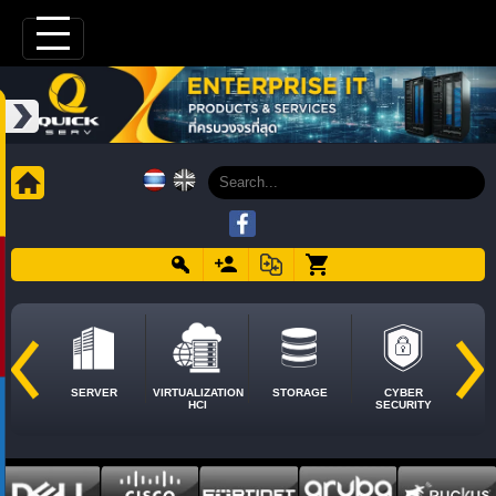
SERVER
VIRTUALIZATION
STORAGE
CYBER
HCI
SECURITY