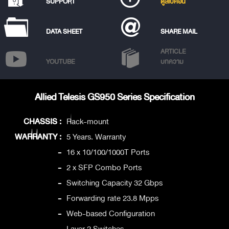
SUPPORT
ดูสเปคอื่น
DATA SHEET
SHARE MAIL
ARTICLE
YOUTUBE
บทความ
Allied Telesis GS950 Series Specification
CHASSIS :
Rack-mount
WARRANTY :
5 Years. Warranty
-
16 x 10/100/1000T Ports
-
2 x SFP Combo Ports
-
Switching Capacity 32 Gbps
-
Forwarding rate 23.8 Mpps
-
Web-based Configuration
-
Layer 2 Switches