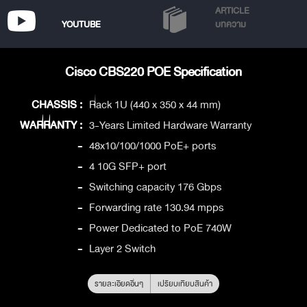
ARTICLE
YOUTUBE
บทความ
Cisco CBS220 POE Specification
CHASSIS :
Rack 1U (440 x 350 x 44 mm)
WARRANTY :
3-Years Limited Hardware Warranty
-
48x10/100/1000 PoE+ ports
-
4 10G SFP+ port
-
Switching capacity 176 Gbps
-
Forwarding rate 130.94 mpps
-
Power Dedicated to PoE 740W
-
Layer 2 Switch
รายละเอียดอื่นๆ
เปรียบเทียบสินค้า