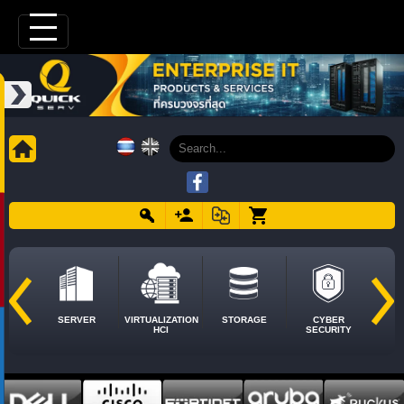
SERVER
VIRTUALIZATION
STORAGE
CYBER
HCI
SECURITY