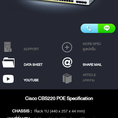
MORE SPEC
SUPPORT
ดูสเปคอื่น
DATA SHEET
SHARE MAIL
ARTICLE
YOUTUBE
บทความ
Cisco CBS220 POE Specification
CHASSIS :
Rack 1U (440 x 257 x 44 mm)