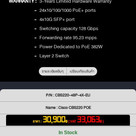
WARRANTY :
3-Years Limited Hardware Warranty
-
24x10/100/1000 PoE+ ports
-
4x10G SFP+ port
-
Switching capacity 128 Gbps
-
Forwarding rate 95.23 mpps
-
Power Dedicated to PoE 382W
-
Layer 2 Switch
รายละเอียดอื่นๆ
เปรียบเทียบสินค้า
P/N : CBS220-48P-4X-EU
Name : Cisco CBS220 POE
30,900
33,063
ราคา :
฿
[ VAT
฿ ]
In Stock