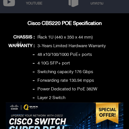
YOUTUBE
บทความ
Cisco CBS220 POE Specification
CHASSIS :
Rack 1U (440 x 350 x 44 mm)
WARRANTY :
3-Years Limited Hardware Warranty
-
48 x10/100/1000 PoE+ ports
-
4 10G SFP+ port
-
Switching capacity 176 Gbps
-
Forwarding rate 130.94 mpps
-
Power Dedicated to PoE 382W
-
Layer 2 Switch