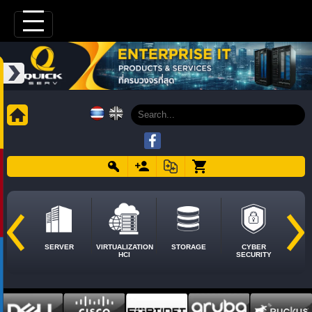
SERVER
VIRTUALIZATION
STORAGE
CYBER
HCI
SECURITY