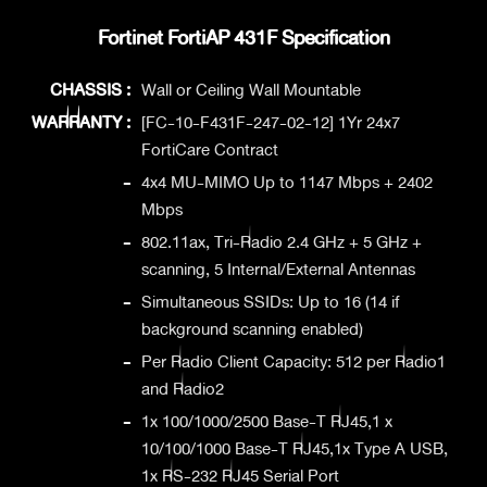
Fortinet FortiAP 431F Specification
CHASSIS :
Wall or Ceiling Wall Mountable
WARRANTY :
[FC-10-F431F-247-02-12] 1Yr 24x7
FortiCare Contract
-
4x4 MU-MIMO Up to 1147 Mbps + 2402
Mbps
-
802.11ax, Tri-Radio 2.4 GHz + 5 GHz +
scanning, 5 Internal/External Antennas
-
Simultaneous SSIDs: Up to 16 (14 if
background scanning enabled)
-
Per Radio Client Capacity: 512 per Radio1
and Radio2
-
1x 100/1000/2500 Base-T RJ45,1 x
10/100/1000 Base-T RJ45,1x Type A USB,
1x RS-232 RJ45 Serial Port