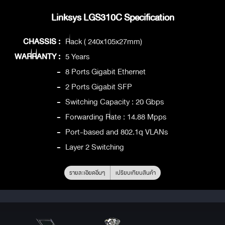
Linksys LGS310C Specification
CHASSIS :
Rack ( 240x105x27mm)
WARRANTY :
5 Years
-
8 Ports Gigabit Ethernet
-
2 Ports Gigabit SFP
-
Switching Capacity : 20 Gbps
-
Forwarding Rate : 14.88 Mpps
-
Port-based and 802.1q VLANs
-
Layer 2 Switching
รายละเอียดอื่นๆ
เปรียบเทียบสินค้า