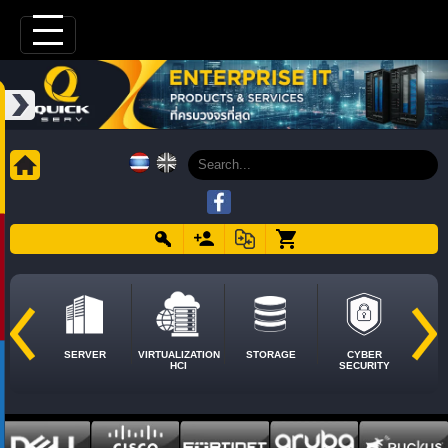
SERVER
VIRTUALIZATION
STORAGE
CYBER
HCI
SECURITY