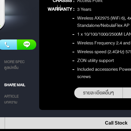
CHASSIS :
Access Point
WARRANTY :
3 Years
-
Wireless AX2975 (WiFi 6), 
Standalone/NebulaFlex AP
-
1 x 10/100/1000/2500M LA
-
Wireless Frequency 2.4 an
-
Wireless speed (2.4GHz) 
-
ZON utility support
MORE SPEC
ดูสเปคอื่น
-
Included accessories Power
screws
SHARE MAIL
รายละเอียดอื่นๆ
ARTICLE
บทความ
Call Stock