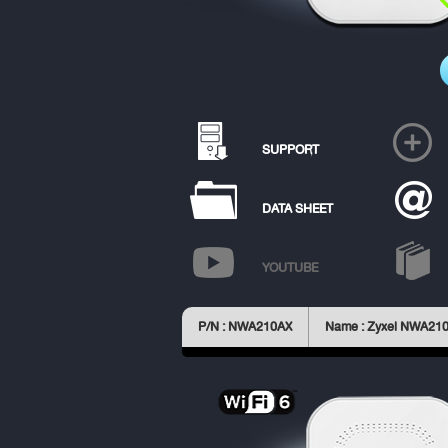
SUPPORT
DATA SHEET
YOUTUBE
P/N : NWA210AX
Name : Zyxel NWA21