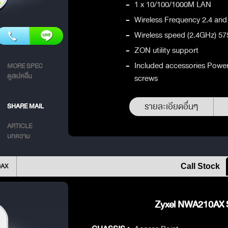
-
1 x 10/100/1000M LAN
-
Wireless Frequency 2.4 an
-
Wireless speed (2.4GHz) 
-
ZON utility support
-
Included accessories Power
MORE SPEC
ดูสเปคอื่น
screws
รายละเอียดอื่นๆ
SHARE MAIL
ARTICLE
บทความ
0AX
Call Stock
Zyxel NWA210AX S