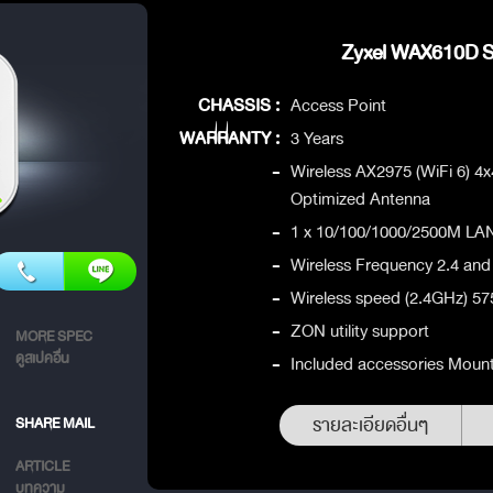
Zyxel WAX610D Sp
CHASSIS :
Access Point
WARRANTY :
3 Years
-
Wireless AX2975 (WiFi 6) 4
Optimized Antenna
-
1 x 10/100/1000/2500M LA
-
Wireless Frequency 2.4 an
-
Wireless speed (2.4GHz) 
-
ZON utility support
MORE SPEC
ดูสเปคอื่น
-
Included accessories Mount
รายละเอียดอื่นๆ
SHARE MAIL
ARTICLE
บทความ