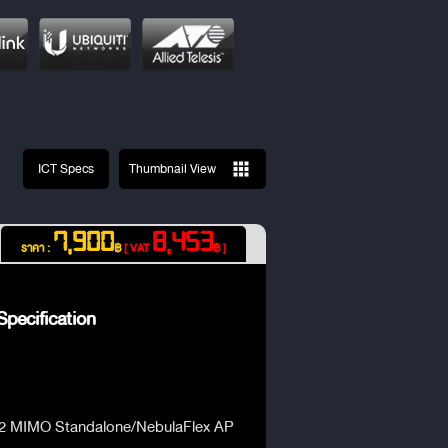
ICT Specs
Thumbnail View
7,900
8,453
ราคา :
฿
[ VAT
฿ ]
pecification
2x2 MIMO Standalone/NebulaFlex AP