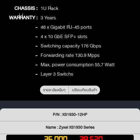
CHASSIS :
1U Rack
WARRANTY :
3 Years
-
48 x Gigabit RJ-45 ports
-
4 x 10 GbE SFP+ slots
-
Switching capacity 176 Gbps
-
Forwarding rate 130.9 Mpps
-
Max. power consumption 55.7 Watt
-
Layer 3 Switchs
รายละเอียดอื่นๆ
เปรียบเทียบสินค้า
P/N : XS1930-12HP
Name : Zyxel XS1930 Series
36,000
38,520