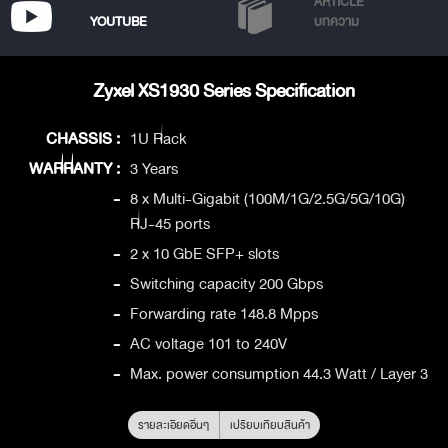
ARTICLE
YOUTUBE
บทความ
Zyxel XS1930 Series Specification
CHASSIS :
1U Rack
WARRANTY :
3 Years
-
8 x Multi-Gigabit (100M/1G/2.5G/5G/10G)
RJ-45 ports
-
2 x 10 GbE SFP+ slots
-
Switching capacity 200 Gbps
-
Forwarding rate 148.8 Mpps
-
AC voltage 101 to 240V
-
Max. power consumption 44.3 Watt / Layer 3
รายละเอียดอื่นๆ
เปรียบเทียบสินค้า