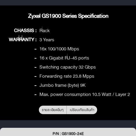
Zyxel GS1900 Series Specification
CHASSIS :
Rack
WARRANTY :
3 Years
-
16x 100/1000 Mbps
-
16 x Gigabit RJ-45 ports
-
Switching capacity 32 Gbps
-
Forwarding rate 23.8 Mpps
-
Jumbo frame (byte) 9K
-
Max. power consumption 10.5 Watt / Layer 2
รายละเอียดอื่นๆ
เปรียบเทียบสินค้า
P/N : GS1900-24E