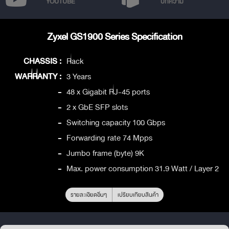
YOUTUBE
บทความ
Zyxel GS1900 Series Specification
CHASSIS :
Rack
WARRANTY :
3 Years
-
48 x Gigabit RJ-45 ports
-
2 x GbE SFP slots
-
Switching capacity 100 Gbps
-
Forwarding rate 74 Mpps
-
Jumbo frame (byte) 9K
-
Max. power consumption 31.9 Watt / Layer 2
รายละเอียดอื่นๆ
เปรียบเทียบสินค้า