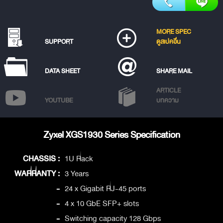
MORE SPEC
SUPPORT
ดูสเปคอื่น
DATA SHEET
SHARE MAIL
ARTICLE
YOUTUBE
บทความ
Zyxel XGS1930 Series Specification
CHASSIS :
1U Rack
WARRANTY :
3 Years
-
24 x Gigabit RJ-45 ports
-
4 x 10 GbE SFP+ slots
-
Switching capacity 128 Gbps