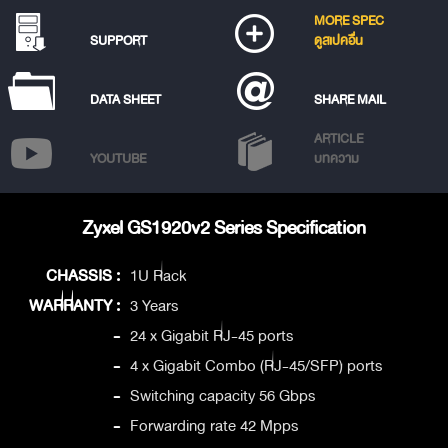
MORE SPEC
SUPPORT
ดูสเปคอื่น
DATA SHEET
SHARE MAIL
ARTICLE
YOUTUBE
บทความ
Zyxel GS1920v2 Series Specification
CHASSIS :
1U Rack
WARRANTY :
3 Years
-
24 x Gigabit RJ-45 ports
-
4 x Gigabit Combo (RJ-45/SFP) ports
-
Switching capacity 56 Gbps
-
Forwarding rate 42 Mpps