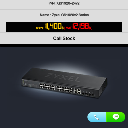
P/N : GS1920-24v2
Name : Zyxel GS1920v2 Series
11,400
12,198
ราคา :
฿
[ VAT
฿ ]
Call Stock