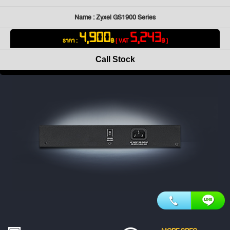
Name : Zyxel GS1900 Series
4,900
5,243
ราคา :
฿
[ VAT
฿ ]
Call Stock