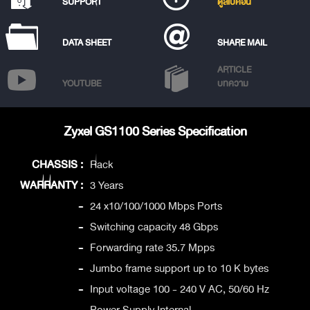
SUPPORT
ดูสเปคอื่น
DATA SHEET
SHARE MAIL
ARTICLE
YOUTUBE
บทความ
Zyxel GS1100 Series Specification
CHASSIS :
Rack
WARRANTY :
3 Years
-
24 x10/100/1000 Mbps Ports
-
Switching capacity 48 Gbps
-
Forwarding rate 35.7 Mpps
-
Jumbo frame support up to 10 K bytes
-
Input voltage 100 - 240 V AC, 50/60 Hz
-
Power Supply Internal