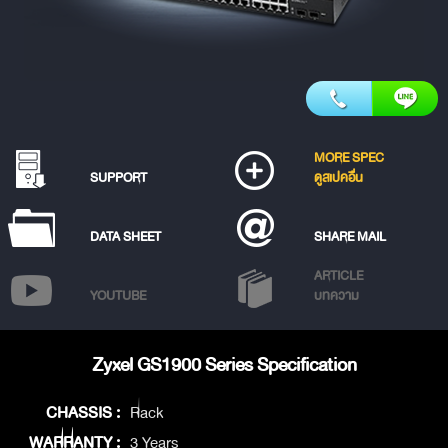
MORE SPEC
SUPPORT
ดูสเปคอื่น
DATA SHEET
SHARE MAIL
ARTICLE
YOUTUBE
บทความ
Zyxel GS1900 Series Specification
CHASSIS :
Rack
WARRANTY :
3 Years