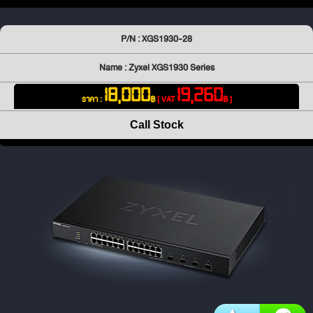
P/N : XGS1930-28
Name : Zyxel XGS1930 Series
18,000
19,260
ราคา :
฿
[ VAT
฿ ]
Call Stock