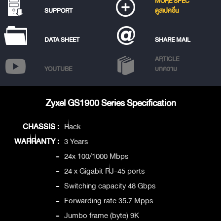
MORE SPEC
SUPPORT
ดูสเปคอื่น
DATA SHEET
SHARE MAIL
ARTICLE
YOUTUBE
บทความ
Zyxel GS1900 Series Specification
CHASSIS :
Rack
WARRANTY :
3 Years
-
24x 100/1000 Mbps
-
24 x Gigabit RJ-45 ports
-
Switching capacity 48 Gbps
-
Forwarding rate 35.7 Mpps
-
Jumbo frame (byte) 9K