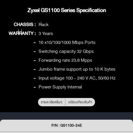
Zyxel GS1100 Series Specification
CHASSIS :
Rack
WARRANTY :
3 Years
-
16 x10/100/1000 Mbps Ports
-
Switching capacity 32 Gbps
-
Forwarding rate 23.8 Mpps
-
Jumbo frame support up to 10 K bytes
-
Input voltage 100 - 240 V AC, 50/60 Hz
-
Power Supply Internal
รายละเอียดอื่นๆ
เปรียบเทียบสินค้า
P/N : GS1100-24E