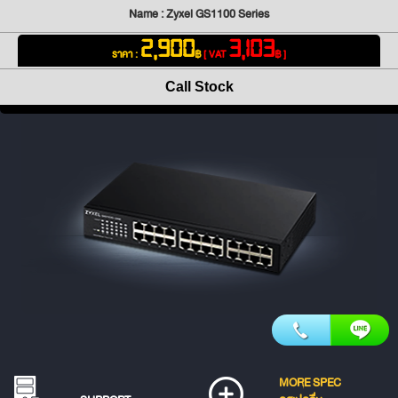
Name : Zyxel GS1100 Series
2,900
3,103
ราคา :
฿
[ VAT
฿ ]
Call Stock
MORE SPEC