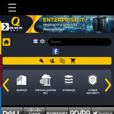
SERVER
VIRTUALIZATION
STORAGE
CYBER
HCI
SECURITY