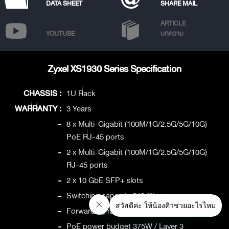
DATA SHEET
SHARE MAIL
ARTICLE
YOUTUBE
บทความ
Zyxel XS1930 Series Specification
CHASSIS :
1U Rack
WARRANTY :
3 Years
-
8 x Multi-Gigabit (100M/1G/2.5G/5G/10G)
PoE RJ-45 ports
-
2 x Multi-Gigabit (100M/1G/2.5G/5G/10G)
RJ-45 ports
-
2 x 10 GbE SFP+ slots
-
Switching capacity 240 Gbps
-
Forwarding rate 178.5 Mpps
-
PoE power budget 375W / Layer 3