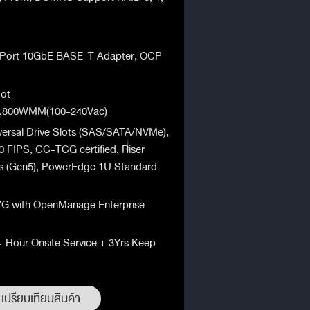
 Port 10GbE BASE-T Adapter, OCP
ot-
,800WMM(100-240Vac)
iversal Drive Slots (SAS/SATA/NVMe),
 FIPS, CC-TCG certified, Riser
ots (Gen5), PowerEdge 1U Standard
7G with OpenManage Enterprise
4-Hour Onsite Service + 3Yrs Keep
เปรียบเทียบสินค้า