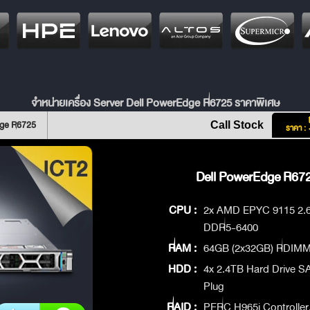
จำหน่ายเครื่อง Server Dell PowerEdge R6725 ราคาพิเศษ
dge R6725
Call Stock
ราคา :
Dell PowerEdge R672
CPU :
2x AMD EPYC 9115 2.6
DDR5-6400
RAM :
64GB (2x32GB) RDIMM,
HDD :
4x 2.4TB Hard Drive S
Plug
RAID :
PERC H965i Controller