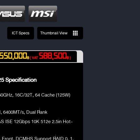
ICT Specs
Thumbnail View
550,000
588,500
฿
[ VAT
฿ ]
5 Specification
0GHz, 16C/32T, 64 Cache (125W)
 6400MT/s, Dual Rank
AS ISE 12Gbps 10K 512e 2.5in Hot-
, Front, DCMHS Support RAID 0, 1,