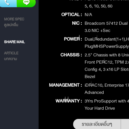
5, 6, 10, 50, 60
OPTICAL :
N/A
MORE SPEC
NIC :
Broadcom 57412 Dual
ดูสเปคอื่น
3.0 NIC +Sec
POWER :
Dual,Redundant(1+1),H
SHARE MAIL
PlugMHSPowerSupply
ARTICLE
CHASSIS :
2.5" Chassis with 8 Un
บทความ
Front PERC12, TPM 2.0
Config 4, 3 x16 LP Sl
Bezel
MANAGEMENT :
iDRAC10, Enterprise 1
Advanced
WARRANTY :
3Yrs ProSupport with 
Your Hard Drive
รายละเอียดอื่นๆ