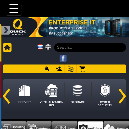
SERVER
VIRTUALIZATION
STORAGE
CYBER
HCI
SECURITY