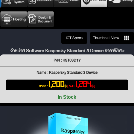
ICT Specs
Thumbnail View
จำหน่าย Software Kaspersky Standard 3 Device ราคาพิเศษ
P/N : KST03D1Y
Name : Kaspersky Standard 3 Device
1,200
1,284
ราคา :
฿
[ VAT
฿ ]
In Stock