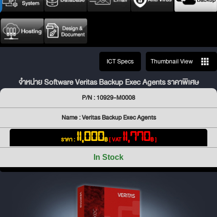
ICT Specs
Thumbnail View
จำหน่าย Software Veritas Backup Exec Agents ราคาพิเศษ
P/N : 10929-M0008
Name : Veritas Backup Exec Agents
11,000
11,770
ราคา :
฿
[ VAT
฿ ]
In Stock