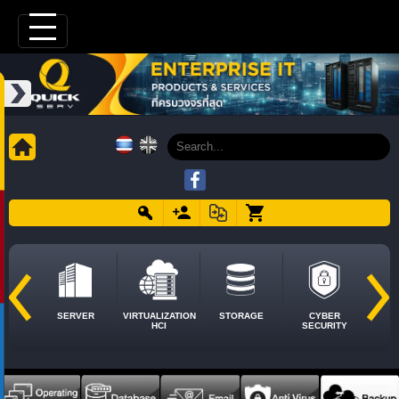
SERVER
VIRTUALIZATION
STORAGE
CYBER
HCI
SECURITY