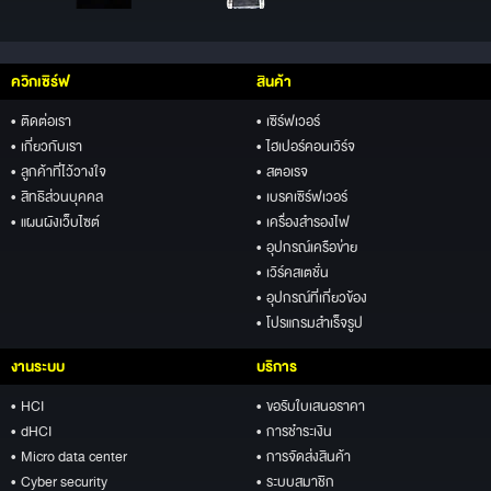
ควิกเซิร์ฟ
สินค้า
• ติดต่อเรา
• เซิร์ฟเวอร์
• เกี่ยวกับเรา
• ไฮเปอร์คอนเวิร์จ
• ลูกค้าที่ไว้วางใจ
• สตอเรจ
• สิทธิส่วนบุคคล
• เบรคเซิร์ฟเวอร์
• แผนผังเว็บไซต์
• เครื่องสำรองไฟ
• อุปกรณ์เครือข่าย
• เวิร์คสเตชั่น
• อุปกรณ์ที่เกี่ยวข้อง
• โปรแกรมสำเร็จรูป
งานระบบ
บริการ
• HCI
• ขอรับใบเสนอราคา
• dHCI
• การชำระเงิน
• Micro data center
• การจัดส่งสินค้า
• Cyber security
• ระบบสมาชิก