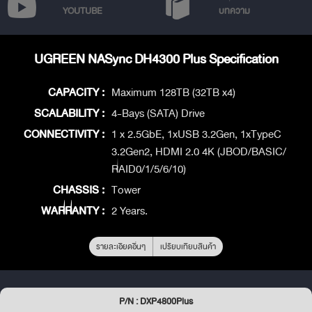
YOUTUBE
บทความ
UGREEN NASync DH4300 Plus Specification
CAPACITY :
Maximum 128TB (32TB x4)
SCALABILITY :
4-Bays (SATA) Drive
CONNECTIVITY :
1 x 2.5GbE, 1xUSB 3.2Gen, 1xTypeC
3.2Gen2, HDMI 2.0 4K (JBOD/BASIC/
RAID0/1/5/6/10)
CHASSIS :
Tower
WARRANTY :
2 Years.
รายละเอียดอื่นๆ
เปรียบเทียบสินค้า
P/N : DXP4800Plus