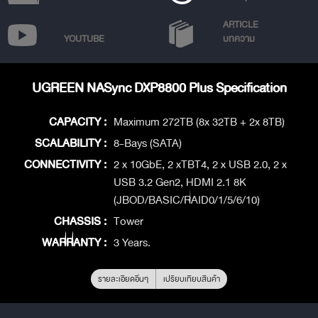
ARTICLE
YOUTUBE
บทความ
UGREEN NASync DXP8800 Plus Specification
CAPACITY :
Maximum 272TB (8x 32TB + 2x 8TB)
SCALABILITY :
8-Bays (SATA)
CONNECTIVITY :
2 x 10GbE, 2 xTBT4, 2 x USB 2.0, 2 x
USB 3.2 Gen2, HDMI 2.1 8K
(JBOD/BASIC/RAID0/1/5/6/10)
CHASSIS :
Tower
WARRANTY :
3 Years.
รายละเอียดอื่นๆ
เปรียบเทียบสินค้า