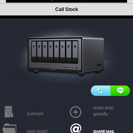
Call Stock
MORE SPEC
SUPPORT
ดูสเปคอื่น
DATA SHEET
SHARE MAIL