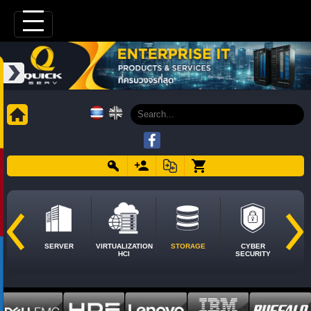
SERVER
VIRTUALIZATION
STORAGE
CYBER
HCI
SECURITY