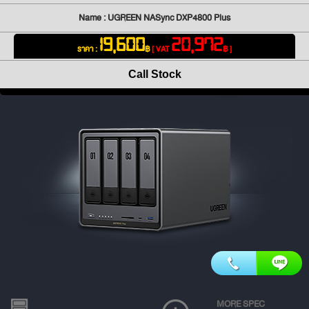
Name : UGREEN NASync DXP4800 Plus
19,600
20,972
ราคา :
฿
[ VAT
฿ ]
Call Stock
MORE SPEC