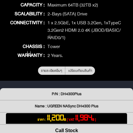
CAPACITY :
Maximum 64TB (32TB x2)
SCALABILITY :
2-Bays (SATA) Drive
CONNECTIVITY :
1 x 2.5GbE, 1x USB 3.2Gen, 1xTypeC
3.2Gen2 HDMI 2.0 4K (JBOD/BASIC/
RAID0/1)
CHASSIS :
Tower
WARRANTY :
2 Years.
รายละเอียดอื่นๆ
เปรียบเทียบสินค้า
P/N : DH4300Plus
Name : UGREEN NASync DH4300 Plus
11,200
11,984
ราคา :
฿
[ VAT
฿ ]
Call Stock