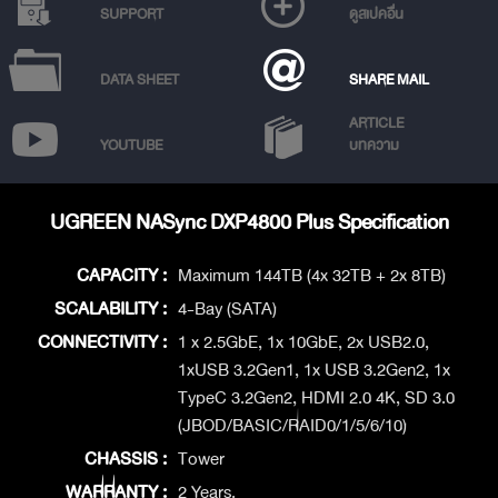
SUPPORT
ดูสเปคอื่น
DATA SHEET
SHARE MAIL
ARTICLE
YOUTUBE
บทความ
UGREEN NASync DXP4800 Plus Specification
CAPACITY :
Maximum 144TB (4x 32TB + 2x 8TB)
SCALABILITY :
4-Bay (SATA)
CONNECTIVITY :
1 x 2.5GbE, 1x 10GbE, 2x USB2.0,
1xUSB 3.2Gen1, 1x USB 3.2Gen2, 1x
TypeC 3.2Gen2, HDMI 2.0 4K, SD 3.0
(JBOD/BASIC/RAID0/1/5/6/10)
CHASSIS :
Tower
WARRANTY :
2 Years.