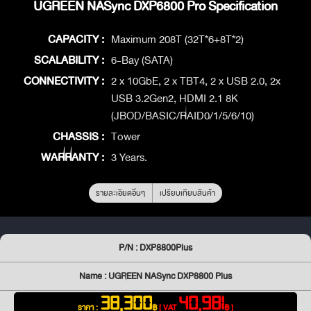
UGREEN NASync DXP6800 Pro Specification
CAPACITY :
Maximum 208T (32T*6+8T*2)
SCALABILITY :
6-Bay (SATA)
CONNECTIVITY :
2 x 10GbE, 2 x TBT4, 2 x USB 2.0, 2x
USB 3.2Gen2, HDMI 2.1 8K
(JBOD/BASIC/RAID0/1/5/6/10)
CHASSIS :
Tower
WARRANTY :
3 Years.
รายละเอียดอื่นๆ
เปรียบเทียบสินค้า
P/N : DXP8800Plus
Name : UGREEN NASync DXP8800 Plus
38,300
40,981
ราคา :
฿
[ VAT
฿ ]