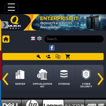
SERVER
VIRTUALIZATION
STORAGE
CYBER
HCI
SECURITY