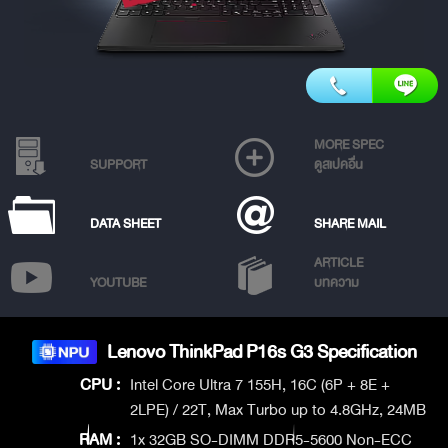
MORE SPEC
SUPPORT
ดูสเปคอื่น
DATA SHEET
SHARE MAIL
ARTICLE
YOUTUBE
บทความ
Lenovo ThinkPad P16s G3 Specification
CPU :
Intel Core Ultra 7 155H, 16C (6P + 8E +
2LPE) / 22T, Max Turbo up to 4.8GHz, 24MB
RAM :
1x 32GB SO-DIMM DDR5-5600 Non-ECC