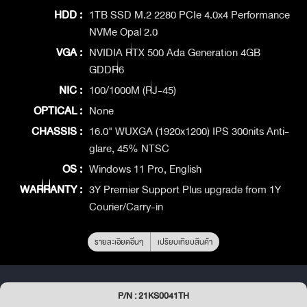
HDD :
1TB SSD M.2 2280 PCIe 4.0x4 Performance
NVMe Opal 2.0
VGA :
NVIDIA RTX 500 Ada Generation 4GB
GDDR6
NIC :
100/1000M (RJ-45)
OPTICAL :
None
CHASSIS :
16.0" WUXGA (1920x1200) IPS 300nits Anti-
glare, 45% NTSC
OS :
Windows 11 Pro, English
WARRANTY :
3Y Premier Support Plus upgrade from 1Y
Courier/Carry-in
รายละเอียดอื่นๆ
เปรียบเทียบสินค้า
P/N : 21KS0041TH