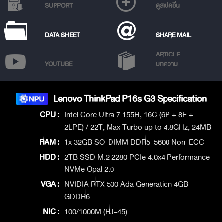
SUPPORT
ดูสเปคอื่น
DATA SHEET
SHARE MAIL
ARTICLE
YOUTUBE
บทความ
Lenovo ThinkPad P16s G3 Specification
CPU :
Intel Core Ultra 7 155H, 16C (6P + 8E +
2LPE) / 22T, Max Turbo up to 4.8GHz, 24MB
RAM :
1x 32GB SO-DIMM DDR5-5600 Non-ECC
HDD :
2TB SSD M.2 2280 PCIe 4.0x4 Performance
NVMe Opal 2.0
VGA :
NVIDIA RTX 500 Ada Generation 4GB
GDDR6
NIC :
100/1000M (RJ-45)