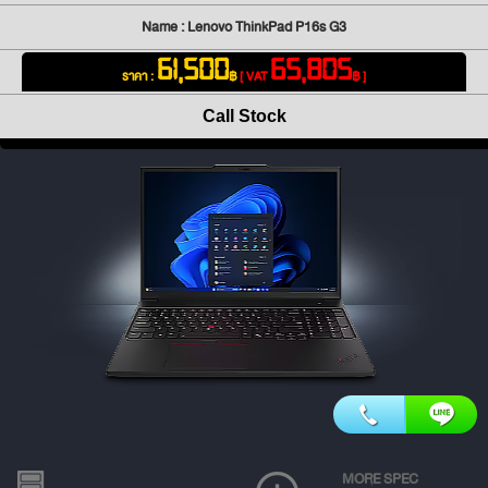
Name : Lenovo ThinkPad P16s G3
61,500
65,805
ราคา :
฿
[ VAT
฿ ]
Call Stock
MORE SPEC