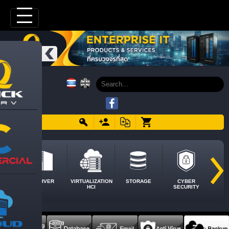
SERVER
VIRTUALIZATION
STORAGE
CYBER
HCI
SECURITY