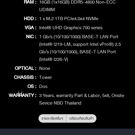
RAM :
16GB (1x16GB) DDR5-4800 Non-ECC
UDIMM
HDD :
1 x M.2 1TB PCIe4.0x4 NVMe
VGA :
Intel® UHD Graphics 700 series
NIC :
1 Gb/s (10/100/1000) BASE-T LAN Port
(Intel® I219-LM, support Intel vPro®) 2.5
Gb/s (10/100/1000), BASE-T LAN Port
(Intel® I226-V)
OPTICAL :
None
CHASSIS :
Tower
OS :
Dos
WARRANTY :
3 Years. warranty Part & Labor, 5x8, Onsite
Sevice NBD Thailand
รายละเอียดอื่นๆ
เปรียบเทียบสินค้า