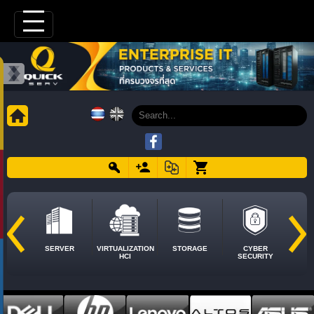
SERVER
VIRTUALIZATION
STORAGE
CYBER
HCI
SECURITY