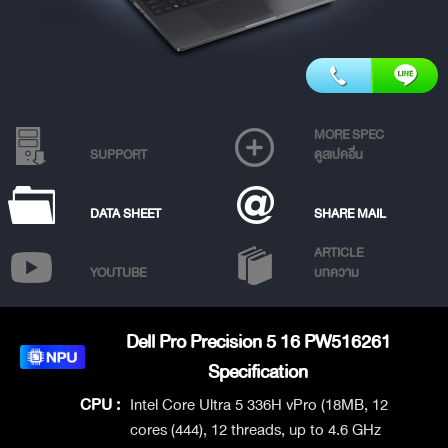
MORE SPEC
SUPPORT
ดูสเปคอื่น
DATA SHEET
SHARE MAIL
ARTICLE
YOUTUBE
บทความ
Dell Pro Precision 5 16 PW516261
Specification
CPU :
Intel Core Ultra 5 336H vPro (18MB, 12
cores (444), 12 threads, up to 4.6 GHz