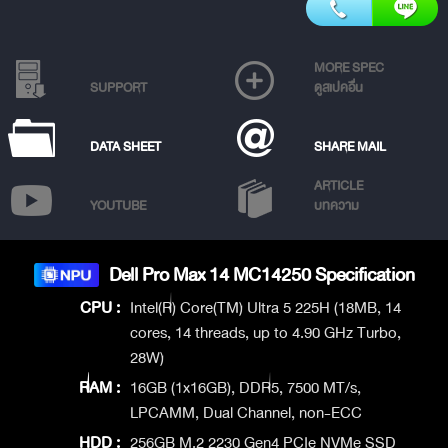
MORE SPEC
SUPPORT
ดูสเปคอื่น
DATA SHEET
SHARE MAIL
ARTICLE
YOUTUBE
บทความ
Dell Pro Max 14 MC14250 Specification
CPU :
Intel(R) Core(TM) Ultra 5 225H (18MB, 14
cores, 14 threads, up to 4.90 GHz Turbo,
28W)
RAM :
16GB (1x16GB), DDR5, 7500 MT/s,
LPCAMM, Dual Channel, non-ECC
HDD :
256GB M.2 2230 Gen4 PCIe NVMe SSD