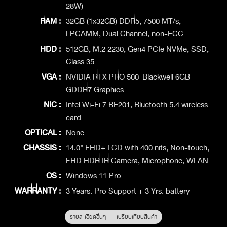
28W)
RAM :
32GB (1x32GB) DDR5, 7500 MT/s,
LPCAMM, Dual Channel, non-ECC
HDD :
512GB, M.2 2230, Gen4 PCIe NVMe, SSD,
Class 35
VGA :
NVIDIA RTX PRO 500-Blackwell 6GB
GDDR7 Graphics
NIC :
Intel Wi-Fi 7 BE201, Bluetooth 5.4 wireless
card
OPTICAL :
None
CHASSIS :
14.0" FHD+ LCD with 400 nits, Non-touch,
FHD HDR IR Camera, Microphone, WLAN
OS :
Windows 11 Pro
WARRANTY :
3 Years. Pro Support + 3 Yrs. battery
รายละเอียดอื่นๆ
เปรียบเทียบสินค้า