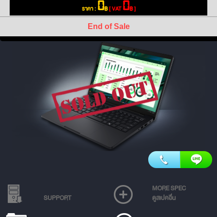
0
0
ราคา :
฿
[ VAT
฿ ]
End of Sale
MORE SPEC
SUPPORT
ดูสเปคอื่น