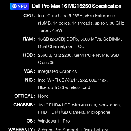
Dell Pro Max 16 MC16250 Specification
CPU :
Intel Core Ultra 5 235H, vPro Enterprise
(18MB, 14 cores, 14 threads, up to 5.00 GHz
Turbo, 45W)
RAM :
16GB (2x8GB) DDR5, 5600 MT/s, SoDIMM,
Dual Channel, non-ECC
HDD :
256GB, M.2 2230, Gen4 PCIe NVMe, SSD,
Class 35
VGA :
Integrated Graphics
NIC :
Intel Wi-Fi 6E AX211, 2x2, 802.11ax,
Bluetooth 5.3 wireless card
OPTICAL :
None
CHASSIS :
16.0" FHD+ LCD with 400 nits, Non-touch,
FHD HDR RGB Camera, Microphone
OS :
Windows 11 Pro
WARRANTY :
3 Years .Pro Support + 3yrs. Battery