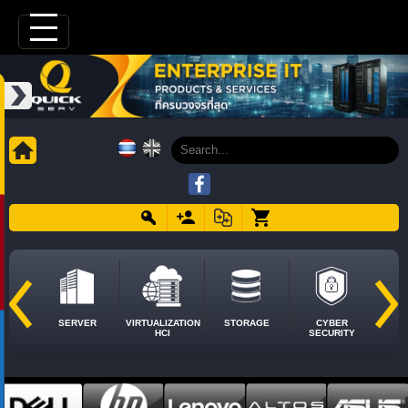
SERVER
VIRTUALIZATION
STORAGE
CYBER
HCI
SECURITY