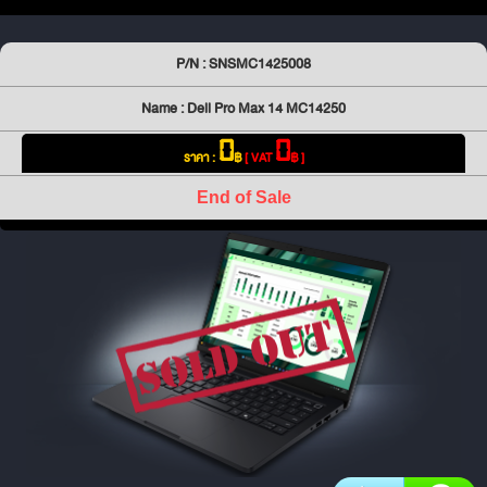
P/N : SNSMC1425008
Name : Dell Pro Max 14 MC14250
0
0
ราคา :
฿
[ VAT
฿ ]
End of Sale