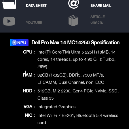
DATA SHEET
SHARE MAIL
ARTICLE
YOUTUBE
บทความ
Dell Pro Max 14 MC14250 Specification
CPU :
Intel(R) Core(TM) Ultra 5 225H (18MB, 14
cores, 14 threads, up to 4.90 GHz Turbo,
28W)
RAM :
32GB (1x32GB), DDR5, 7500 MT/s,
LPCAMM, Dual Channel, non-ECC
HDD :
512GB, M.2 2230, Gen4 PCIe NVMe, SSD,
Class 35
VGA :
Integrated Graphics
NIC :
Intel Wi-Fi 7 BE201, Bluetooth 5.4 wireless
card