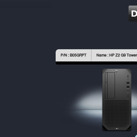
P/N : B05GRPT
Name : HP Z2 G9 Tower