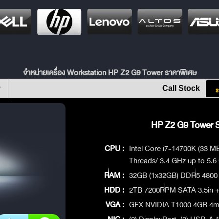
จำหน่ายเครื่อง Workstation HP Z2 G9 Tower ราคาพิเศษ
Call Stock
ร
HP Z2 G9 Tower S
CPU :
Intel Core i7-14700K (33 
Threads/ 3.4 GHz up to 5.6
RAM :
32GB (1x32GB) DDR5 480
HDD :
2TB 7200RPM SATA 3.5in +
VGA :
GFX NVIDIA T1000 4GB 4