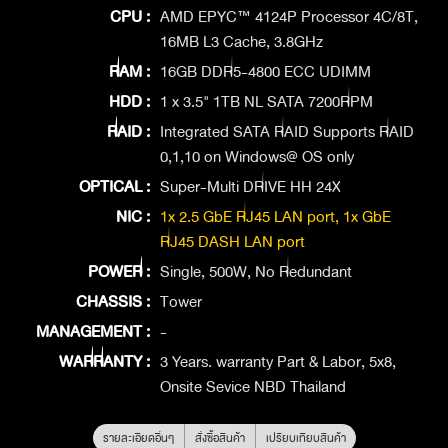
CPU :
AMD EPYC™ 4124P Processor 4C/8T,
16MB L3 Cache, 3.8GHz
RAM :
16GB DDR5-4800 ECC UDIMM
HDD :
1 x 3.5" 1TB NL SATA 7200RPM
RAID :
Integrated SATA RAID Supports RAID
0,1,10 on Windows@ OS only
OPTICAL :
Super-Multi DRIVE HH 24X
NIC :
1x 2.5 GbE RJ45 LAN port, 1x GbE
RJ45 DASH LAN port
POWER :
Single, 500W, No Redundant
CHASSIS :
Tower
MANAGEMENT :
-
WARRANTY :
3 Years. warranty Part & Labor, 5x8,
Onsite Sevice NBD Thailand
รายละเอียดอื่นๆ
สั่งซื้อสินค้า
เปรียบเทียบสินค้า