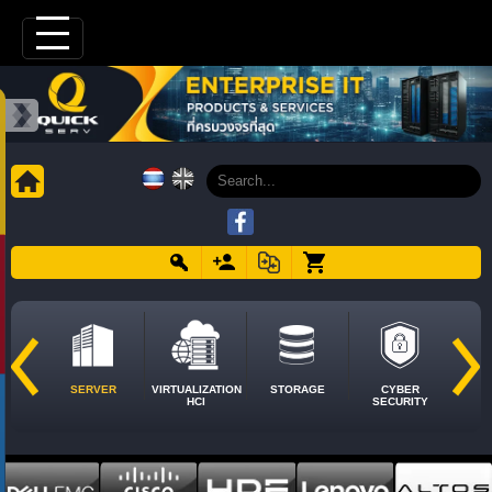
SERVER
VIRTUALIZATION
STORAGE
CYBER
HCI
SECURITY