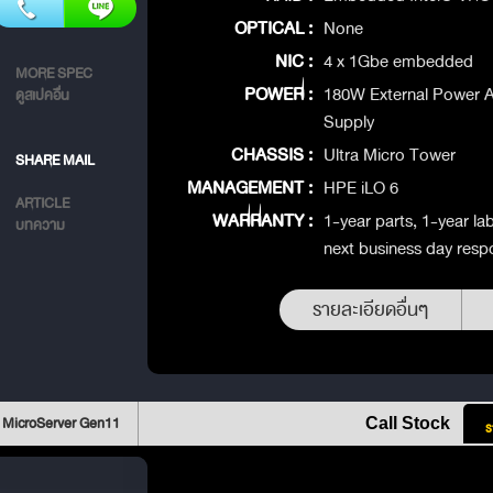
OPTICAL :
None
NIC :
4 x 1Gbe embedded
MORE SPEC
POWER :
180W External Power 
ดูสเปคอื่น
Supply
CHASSIS :
Ultra Micro Tower
SHARE MAIL
MANAGEMENT :
HPE iLO 6
ARTICLE
WARRANTY :
1-year parts, 1-year la
บทความ
next business day resp
รายละเอียดอื่นๆ
 MicroServer Gen11
Call Stock
ร