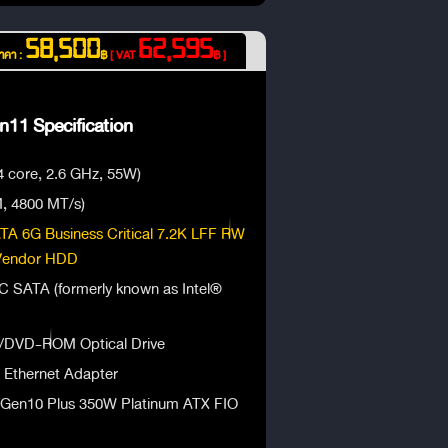
58,500
62,595
าคา :
฿
[ VAT
฿ ]
11 Specification
4 core, 2.6 GHz, 55W)
, 4800 MT/s)
A 6G Business Critical 7.2K LFF RW
 Vendor HDD
 SATA (formerly known as Intel®
DVD-ROM Optical Drive
Ethernet Adapter
 Gen10 Plus 350W Platinum ATX FIO