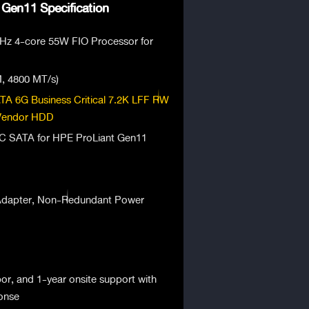
 Gen11 Specification
GHz 4-core 55W FIO Processor for
, 4800 MT/s)
A 6G Business Critical 7.2K LFF RW
 Vendor HDD
 SATA for HPE ProLiant Gen11
Adapter, Non-Redundant Power
bor, and 1-year onsite support with
onse