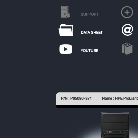
SUPPORT
DATA SHEET
YOUTUBE
P/N : P65096-371
Name : HPE ProLian