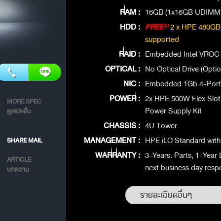
RAM :
16GB (1x16GB UDIMM,
HDD :
FREE!!
2 x HPE 480GB
supported
RAID :
Embedded Intel VROC 
OPTICAL :
No Optical Drive (Optio
NIC :
Embedded 1Gb 4-Port 
POWER :
2x HPE 500W Flex Slot
MORE SPEC
Power Supply Kit
ดูสเปคอื่น
CHASSIS :
4U Tower
MANAGEMENT :
HPE iLO Standard with 
SHARE MAIL
WARRANTY :
3-Years. Parts, 1-Year 
ARTICLE
next business day resp
บทความ
รายละเอียดอื่นๆ