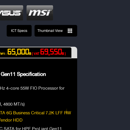
ICT Specs
Thumbnail View
65,000
69,550
าคา :
฿
[ VAT
฿ ]
 Gen11 Specification
GHz 4-core 55W FIO Processor for
, 4800 MT/s)
A 6G Business Critical 7.2K LFF RW
 Vendor HDD
 SATA for HPE ProLiant Gen11