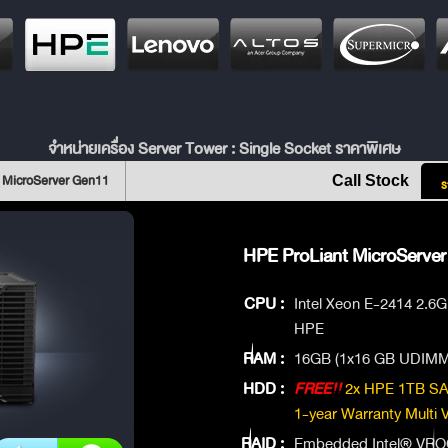
จำหน่ายเครื่อง Server Tower : Single Socket ราคาพิเศษ
 MicroServer Gen11
Call Stock
ร
HPE ProLiant MicroServer
CPU :
Intel Xeon E-2414 2.6
HPE
RAM :
16GB (1x16 GB UDIMM
HDD :
FREE!!
2x HPE 1TB SAT
1-year Warranty Multi
RAID :
Embedded Intel® VROC