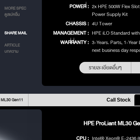
POWER :
2x HPE 500W Flex Slot
MORE SPEC
Power Supply Kit
ดูสเปคอื่น
CHASSIS :
4U Tower
MANAGEMENT :
HPE iLO Standard with 
SHARE MAIL
WARRANTY :
3-Years. Parts, 1-Year 
ARTICLE
next business day resp
บทความ
รายละเอียดอื่นๆ
t ML30 Gen11
Call Stock
HPE ProLiant ML30 Gen
CPU :
Intel® Xeon® E-2436 (