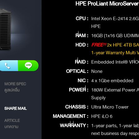
HPE ProLiant MicroServer
CPU :
Intel Xeon E-2414 2.6
HPE
RAM :
16GB (1x16 GB UDIMM
HDD :
FREE!!
2x HPE 4TB SAT
1-year Warranty Multi
RAID :
Embedded Intel® VROC
OPTICAL :
None
NIC :
4 x 1Gbe embedded
MORE SPEC
POWER :
180W External Power 
ดูสเปคอื่น
Supply
CHASSIS :
Ultra Micro Tower
SHARE MAIL
MANAGEMENT :
HPE iLO 6
ARTICLE
WARRANTY :
1-year parts, 1-year la
บทความ
next business day resp