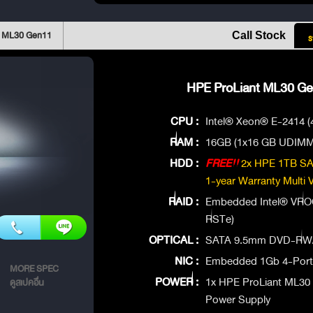
t ML30 Gen11
Call Stock
ร
HPE ProLiant ML30 Gen
CPU :
Intel® Xeon® E-2414 (
RAM :
16GB (1x16 GB UDIMM
HDD :
FREE!!
2x HPE 1TB SAT
1-year Warranty Multi
RAID :
Embedded Intel® VROC
RSTe)
OPTICAL :
SATA 9.5mm DVD-RW/
NIC :
Embedded 1Gb 4-Port 
MORE SPEC
POWER :
1x HPE ProLiant ML30
ดูสเปคอื่น
Power Supply