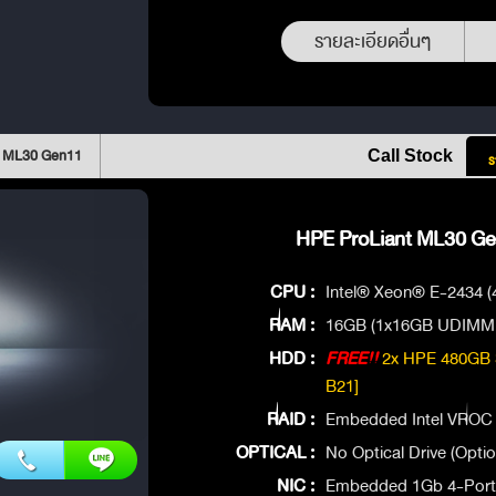
รายละเอียดอื่นๆ
t ML30 Gen11
Call Stock
ร
HPE ProLiant ML30 Gen
CPU :
Intel® Xeon® E-2434 (
RAM :
16GB (1x16GB UDIMM,
HDD :
FREE!!
2x HPE 480GB 
B21]
RAID :
Embedded Intel VROC 
OPTICAL :
No Optical Drive (Optio
NIC :
Embedded 1Gb 4-Port 