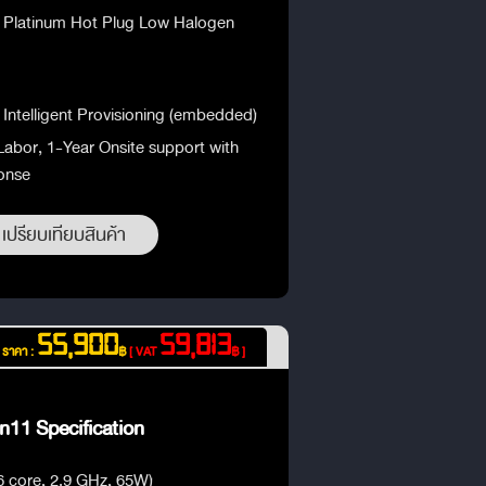
 Platinum Hot Plug Low Halogen
Intelligent Provisioning (embedded)
Labor, 1-Year Onsite support with
onse
เปรียบเทียบสินค้า
55,900
59,813
ราคา :
฿
[ VAT
฿ ]
11 Specification
6 core, 2.9 GHz, 65W)