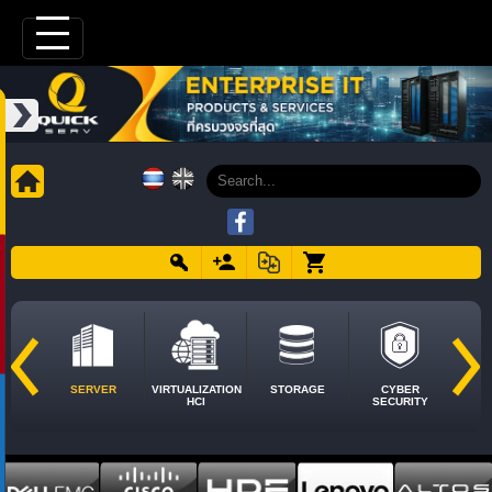
SERVER
VIRTUALIZATION
STORAGE
CYBER
HCI
SECURITY