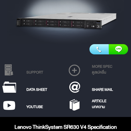
MORE SPEC
SUPPORT
ดูสเปคอื่น
DATA SHEET
SHARE MAIL
ARTICLE
YOUTUBE
บทความ
Lenovo ThinkSystem SR630 V4 Specification