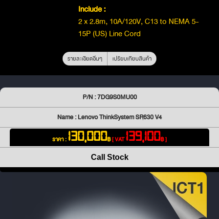
Include :
2 x 2.8m, 10A/120V, C13 to NEMA 5-
15P (US) Line Cord
รายละเอียดอื่นๆ
เปรียบเทียบสินค้า
P/N : 7DG9S0MU00
Name : Lenovo ThinkSystem SR630 V4
130,000
139,100
ราคา :
฿
[ VAT
฿ ]
Call Stock