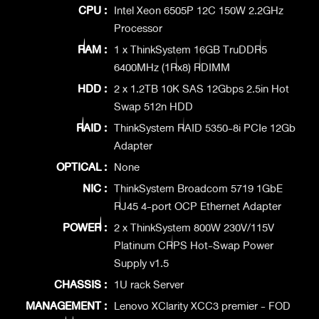
CPU :
Intel Xeon 6505P 12C 150W 2.2GHz
Processor
RAM :
1 x ThinkSystem 16GB TruDDR5
6400MHz (1Rx8) RDIMM
HDD :
2 x 1.2TB 10K SAS 12Gbps 2.5in Hot
Swap 512n HDD
RAID :
ThinkSystem RAID 5350-8i PCIe 12Gb
Adapter
OPTICAL :
None
NIC :
ThinkSystem Broadcom 5719 1GbE
RJ45 4-port OCP Ethernet Adapter
POWER :
2 x ThinkSystem 800W 230V/115V
Platinum CRPS Hot-Swap Power
Supply v1.5
CHASSIS :
1U rack Server
MANAGEMENT :
Lenovo XClarity XCC3 premier - FOD