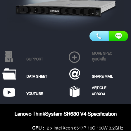
MORE SPEC
SUPPORT
ดูสเปคอื่น
DATA SHEET
SHARE MAIL
ARTICLE
YOUTUBE
บทความ
Lenovo ThinkSystem SR630 V4 Specification
CPU :
2 x Intel Xeon 6517P 16C 190W 3.2GHz