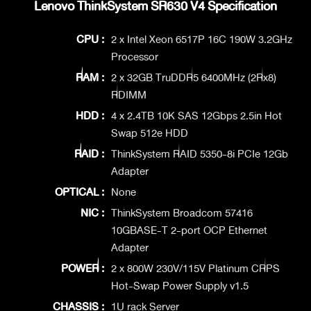
Lenovo ThinkSystem SR630 V4 Specification
CPU :
2 x Intel Xeon 6517P 16C 190W 3.2GHz
Processor
RAM :
2 x 32GB TruDDR5 6400MHz (2Rx8)
RDIMM
HDD :
4 x 2.4TB 10K SAS 12Gbps 2.5in Hot
Swap 512e HDD
RAID :
ThinkSystem RAID 5350-8i PCIe 12Gb
Adapter
OPTICAL :
None
NIC :
ThinkSystem Broadcom 57416
10GBASE-T 2-port OCP Ethernet
Adapter
POWER :
2 x 800W 230V/115V Platinum CRPS
Hot-Swap Power Supply v1.5
CHASSIS :
1U rack Server