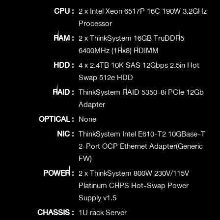
CPU :
2 x Intel Xeon 6517P 16C 190W 3.2GHz
Processor
RAM :
2 x ThinkSystem 16GB TruDDR5
6400MHz (1Rx8) RDIMM
HDD :
4 x 2.4TB 10K SAS 12Gbps 2.5in Hot
Swap 512e HDD
RAID :
ThinkSystem RAID 5350-8i PCIe 12Gb
Adapter
OPTICAL :
None
NIC :
ThinkSystem Intel E610-T2 10GBase-T
2-Port OCP Ethernet Adapter(Generic
FW)
POWER :
2 x ThinkSystem 800W 230V/115V
Platinum CRPS Hot-Swap Power
Supply v1.5
CHASSIS :
1U rack Server