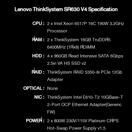
Lenovo ThinkSystem SR630 V4 Specification
CPU :
2 x Intel Xeon 6517P 16C 190W 3.2GHz
Processor
RAM :
2 x ThinkSystem 16GB TruDDR5
6400MHz (1Rx8) RDIMM
HDD :
4 x 960GB Read Intensive SATA 6Gbps
2.5in VA HS SSD v2
RAID :
ThinkSystem RAID 5350-8i PCIe 12Gb
Adapter
OPTICAL :
None
NIC :
ThinkSystem Intel E610-T2 10GBase-T
2-Port OCP Ethernet Adapter(Generic
FW)
POWER :
2 x 800W 230V/115V Platinum CRPS
Hot-Swap Power Supply v1.5