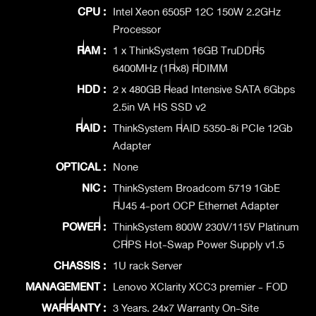
CPU :
Intel Xeon 6505P 12C 150W 2.2GHz
Processor
RAM :
1 x ThinkSystem 16GB TruDDR5
6400MHz (1Rx8) RDIMM
HDD :
2 x 480GB Read Intensive SATA 6Gbps
2.5in VA HS SSD v2
RAID :
ThinkSystem RAID 5350-8i PCIe 12Gb
Adapter
OPTICAL :
None
NIC :
ThinkSystem Broadcom 5719 1GbE
RJ45 4-port OCP Ethernet Adapter
POWER :
ThinkSystem 800W 230V/115V Platinum
CRPS Hot-Swap Power Supply v1.5
CHASSIS :
1U rack Server
MANAGEMENT :
Lenovo XClarity XCC3 premier - FOD
WARRANTY :
3 Years. 24x7 Warranty On-Site