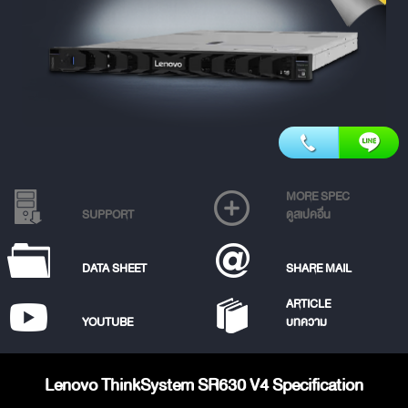
MORE SPEC
SUPPORT
ดูสเปคอื่น
DATA SHEET
SHARE MAIL
ARTICLE
YOUTUBE
บทความ
Lenovo ThinkSystem SR630 V4 Specification