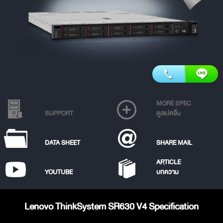
MORE SPEC
SUPPORT
ดูสเปคอื่น
DATA SHEET
SHARE MAIL
ARTICLE
YOUTUBE
บทความ
Lenovo ThinkSystem SR630 V4 Specification