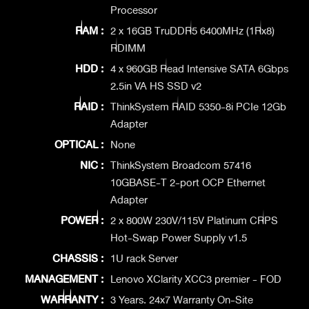
Processor
RAM :
2 x 16GB TruDDR5 6400MHz (1Rx8)
RDIMM
HDD :
4 x 960GB Read Intensive SATA 6Gbps
2.5in VA HS SSD v2
RAID :
ThinkSystem RAID 5350-8i PCIe 12Gb
Adapter
OPTICAL :
None
NIC :
ThinkSystem Broadcom 57416
10GBASE-T 2-port OCP Ethernet
Adapter
POWER :
2 x 800W 230V/115V Platinum CRPS
Hot-Swap Power Supply v1.5
CHASSIS :
1U rack Server
MANAGEMENT :
Lenovo XClarity XCC3 premier - FOD
WARRANTY :
3 Years. 24x7 Warranty On-Site