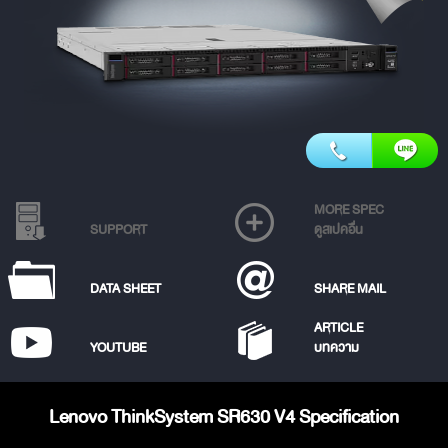
MORE SPEC
SUPPORT
ดูสเปคอื่น
DATA SHEET
SHARE MAIL
ARTICLE
YOUTUBE
บทความ
Lenovo ThinkSystem SR630 V4 Specification