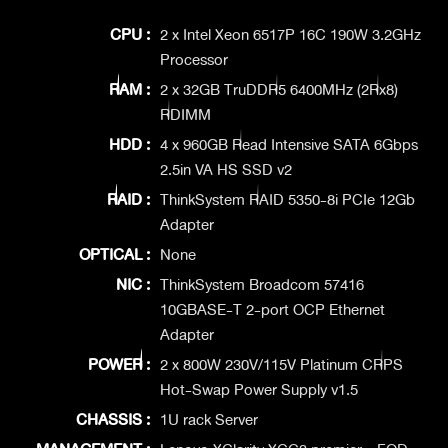
CPU :
2 x Intel Xeon 6517P 16C 190W 3.2GHz
Processor
RAM :
2 x 32GB TruDDR5 6400MHz (2Rx8)
RDIMM
HDD :
4 x 960GB Read Intensive SATA 6Gbps
2.5in VA HS SSD v2
RAID :
ThinkSystem RAID 5350-8i PCIe 12Gb
Adapter
OPTICAL :
None
NIC :
ThinkSystem Broadcom 57416
10GBASE-T 2-port OCP Ethernet
Adapter
POWER :
2 x 800W 230V/115V Platinum CRPS
Hot-Swap Power Supply v1.5
CHASSIS :
1U rack Server