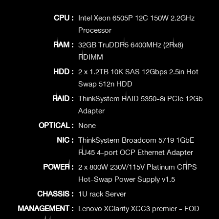
CPU :
Intel Xeon 6505P 12C 150W 2.2GHz
Processor
RAM :
32GB TruDDR5 6400MHz (2Rx8)
RDIMM
HDD :
2 x 1.2TB 10K SAS 12Gbps 2.5in Hot
Swap 512n HDD
RAID :
ThinkSystem RAID 5350-8i PCIe 12Gb
Adapter
OPTICAL :
None
NIC :
ThinkSystem Broadcom 5719 1GbE
RJ45 4-port OCP Ethernet Adapter
POWER :
2 x 800W 230V/115V Platinum CRPS
Hot-Swap Power Supply v1.5
CHASSIS :
1U rack Server
MANAGEMENT :
Lenovo XClarity XCC3 premier - FOD