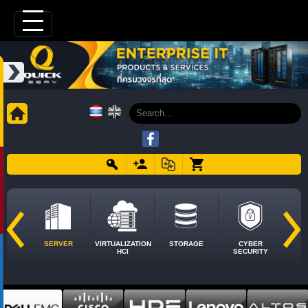
SERVER
VIRTUALIZATION
STORAGE
CYBER
HCI
SECURITY