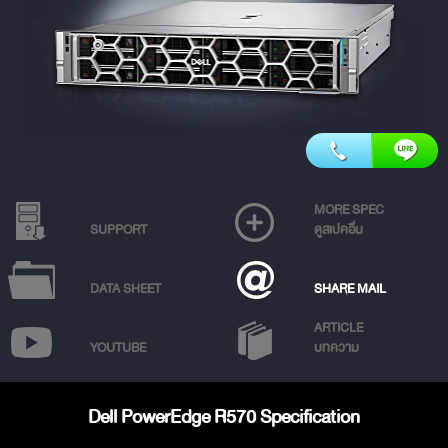
MORE SPEC
SUPPORT
ดูสเปคอื่น
DATA SHEET
SHARE MAIL
ARTICLE
YOUTUBE
บทความ
Dell PowerEdge R570 Specification