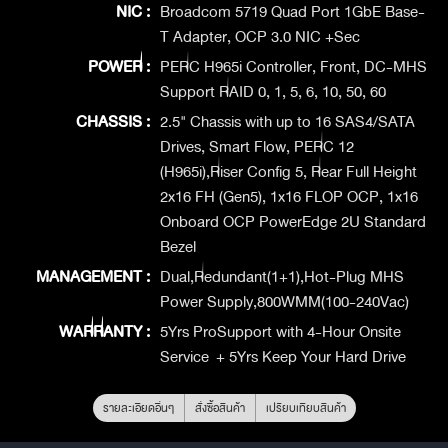
NIC :
Broadcom 5719 Quad Port 1GbE Base-
T Adapter, OCP 3.0 NIC +Sec
POWER :
PERC H965i Controller, Front, DC-MHS
Support RAID 0, 1, 5, 6, 10, 50, 60
CHASSIS :
2.5" Chassis with up to 16 SAS4/SATA
Drives, Smart Flow, PERC 12
(H965i),Riser Config 5, Rear Full Height
2x16 FH (Gen5), 1x16 FLOP OCP, 1x16
Onboard OCP PowerEdge 2U Standard
Bezel
MANAGEMENT :
Dual,Redundant(1+1),Hot-Plug MHS
Power Supply,800WMM(100-240Vac)
WARRANTY :
5Yrs ProSupport with 4-Hour Onsite
Service + 5Yrs Keep Your Hard Drive
รายละเอียดอื่นๆ
สั่งซื้อสินค้า
เปรียบเทียบสินค้า