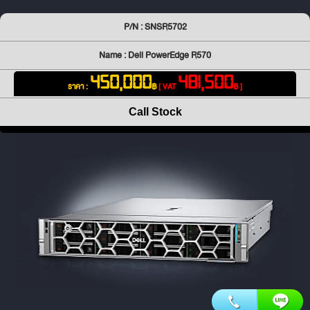
P/N : SNSR5702
Name : Dell PowerEdge R570
450,000
481,500
ราคา :
฿
[ VAT
฿ ]
Call Stock