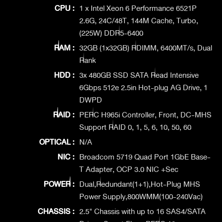
CPU :
1 x Intel Xeon 6 Performance 6521P
2.6G, 24C/48T, 144M Cache, Turbo,
(225W) DDR5-6400
RAM :
32GB (1x32GB) RDIMM, 6400MT/s, Dual
Rank
HDD :
3x 480GB SSD SATA Read Intensive
6Gbps 512e 2.5in Hot-plug AG Drive, 1
DWPD
RAID :
PERC H965i Controller, Front, DC-MHS
Support RAID 0, 1, 5, 6, 10, 50, 60
OPTICAL :
N/A
NIC :
Broadcom 5719 Quad Port 1GbE Base-
T Adapter, OCP 3.0 NIC +Sec
POWER :
Dual,Redundant(1+1),Hot-Plug MHS
Power Supply,800WMM(100-240Vac)
CHASSIS :
2.5" Chassis with up to 16 SAS4/SATA