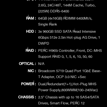
2.6G, 24C/48T, 144M Cache, Turbo,
(225W) DDR5-6400
RAM :
64GB (4x16GB) RDIMM 6400Mt/s,
Single Rank
HDD :
3x 960GB SSD SATA Read Intensive
6Gbps 512e 2.5in Hot-plug AG Drive, 1
DWPD
RAID :
PERC H965i Controller, Front, DC-MHS
Support RAID 0, 1, 5, 6, 10, 50, 60
OPTICAL :
N/A
NIC :
Broadcom 5719 Quad Port 1GbE Base-
T Adapter, OCP 3.0 NIC +Sec
POWER :
Dual,Redundant(1+1),Hot-Plug MHS
Power Supply,800WMM(100-240Vac)
CHASSIS :
2.5" Chassis with up to 16 SAS4/SATA
Drives, Smart Flow, PERC 12