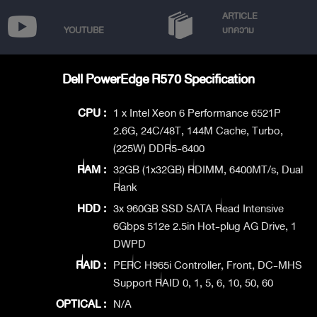
ARTICLE
YOUTUBE
บทความ
Dell PowerEdge R570 Specification
CPU :
1 x Intel Xeon 6 Performance 6521P
2.6G, 24C/48T, 144M Cache, Turbo,
(225W) DDR5-6400
RAM :
32GB (1x32GB) RDIMM, 6400MT/s, Dual
Rank
HDD :
3x 960GB SSD SATA Read Intensive
6Gbps 512e 2.5in Hot-plug AG Drive, 1
DWPD
RAID :
PERC H965i Controller, Front, DC-MHS
Support RAID 0, 1, 5, 6, 10, 50, 60
OPTICAL :
N/A