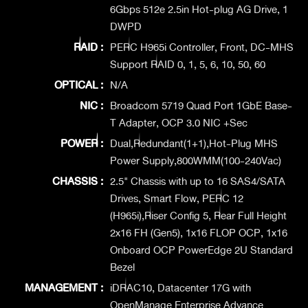
6Gbps 512e 2.5in Hot-plug AG Drive, 1
DWPD
RAID :
PERC H965i Controller, Front, DC-MHS
Support RAID 0, 1, 5, 6, 10, 50, 60
OPTICAL :
N/A
NIC :
Broadcom 5719 Quad Port 1GbE Base-
T Adapter, OCP 3.0 NIC +Sec
POWER :
Dual,Redundant(1+1),Hot-Plug MHS
Power Supply,800WMM(100-240Vac)
CHASSIS :
2.5" Chassis with up to 16 SAS4/SATA
Drives, Smart Flow, PERC 12
(H965i),Riser Config 5, Rear Full Height
2x16 FH (Gen5), 1x16 FLOP OCP, 1x16
Onboard OCP PowerEdge 2U Standard
Bezel
MANAGEMENT :
iDRAC10, Datacenter 17G with
OpenManage Enterprise Advance