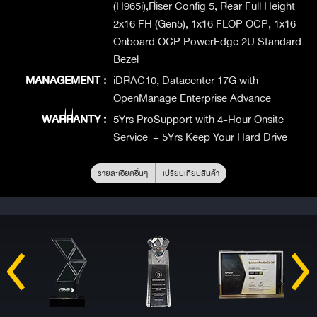
(H965i),Riser Config 5, Rear Full Height
2x16 FH (Gen5), 1x16 FLOP OCP, 1x16
Onboard OCP PowerEdge 2U Standard
Bezel
MANAGEMENT :
iDRAC10, Datacenter 17G with
OpenManage Enterprise Advance
WARRANTY :
5Yrs ProSupport with 4-Hour Onsite
Service + 5Yrs Keep Your Hard Drive
รายละเอียดอื่นๆ
เปรียบเทียบสินค้า