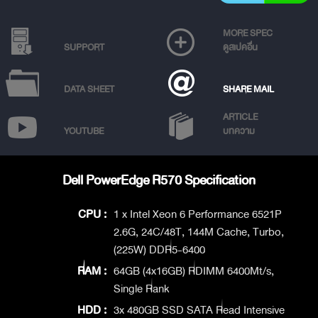
MORE SPEC
SUPPORT
ดูสเปคอื่น
DATA SHEET
SHARE MAIL
ARTICLE
YOUTUBE
บทความ
Dell PowerEdge R570 Specification
CPU :
1 x Intel Xeon 6 Performance 6521P
2.6G, 24C/48T, 144M Cache, Turbo,
(225W) DDR5-6400
RAM :
64GB (4x16GB) RDIMM 6400Mt/s,
Single Rank
HDD :
3x 480GB SSD SATA Read Intensive