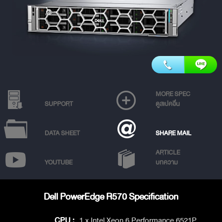
MORE SPEC
SUPPORT
ดูสเปคอื่น
DATA SHEET
SHARE MAIL
ARTICLE
YOUTUBE
บทความ
Dell PowerEdge R570 Specification
CPU :
1 x Intel Xeon 6 Performance 6521P