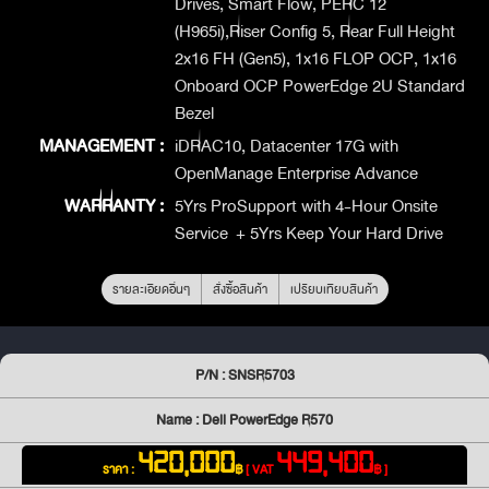
Drives, Smart Flow, PERC 12
(H965i),Riser Config 5, Rear Full Height
2x16 FH (Gen5), 1x16 FLOP OCP, 1x16
Onboard OCP PowerEdge 2U Standard
Bezel
MANAGEMENT :
iDRAC10, Datacenter 17G with
OpenManage Enterprise Advance
WARRANTY :
5Yrs ProSupport with 4-Hour Onsite
Service + 5Yrs Keep Your Hard Drive
รายละเอียดอื่นๆ
สั่งซื้อสินค้า
เปรียบเทียบสินค้า
P/N : SNSR5703
Name : Dell PowerEdge R570
420,000
449,400
ราคา :
฿
[ VAT
฿ ]