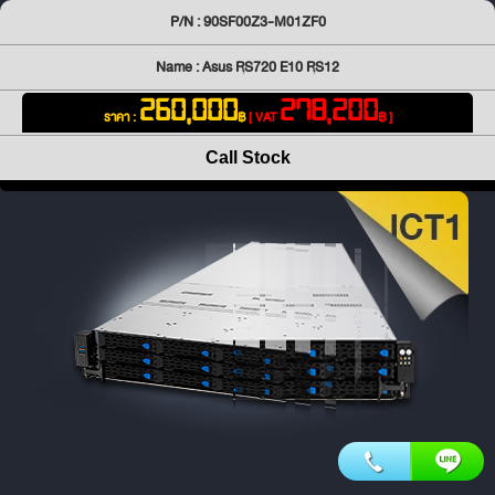
P/N : 90SF00Z3-M01ZF0
Name : Asus RS720 E10 RS12
260,000
278,200
ราคา :
฿
[ VAT
฿ ]
Call Stock