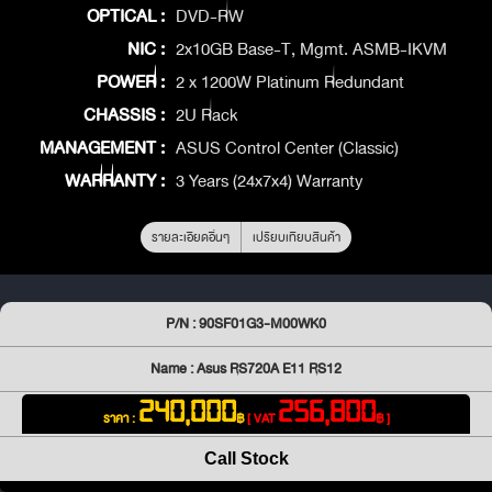
OPTICAL :
DVD-RW
NIC :
2x10GB Base-T, Mgmt. ASMB-IKVM
POWER :
2 x 1200W Platinum Redundant
CHASSIS :
2U Rack
MANAGEMENT :
ASUS Control Center (Classic)
WARRANTY :
3 Years (24x7x4) Warranty
รายละเอียดอื่นๆ
เปรียบเทียบสินค้า
P/N : 90SF01G3-M00WK0
Name : Asus RS720A E11 RS12
240,000
256,800
ราคา :
฿
[ VAT
฿ ]
Call Stock