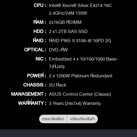
CPU :
Intel® Xeon® Silver E4314 16C
2.4GHz/24M 135W
RAM :
2x16GB RDIMM
HDD :
2 x1.2TB SAS SSD
RAID :
RAID PIKE II 3108-8I 16PD 2G
OPTICAL :
DVD-RW
NIC :
Embedded 4 x 10/100/1000 Base-
T(RJ45)
POWER :
2 x 1200W Platinum Redundant
CHASSIS :
2U Rack
MANAGEMENT :
ASUS Control Center (Classic)
WARRANTY :
3 Years (24x7x4) Warranty
รายละเอียดอื่นๆ
เปรียบเทียบสินค้า