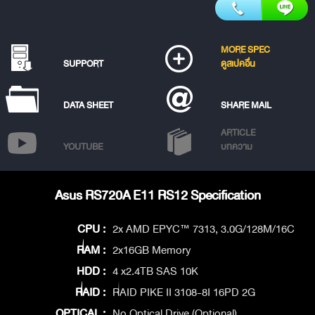
MORE SPEC
SUPPORT
ดูสเปคอื่น
DATA SHEET
SHARE MAIL
ARTICLE
YOUTUBE
บทความ
Asus RS720A E11 RS12 Specification
CPU :
2x AMD EPYC™ 7313, 3.0G/128M/16C
RAM :
2x16GB Memory
HDD :
4 x2.4TB SAS 10K
RAID :
RAID PIKE II 3108-8I 16PD 2G
OPTICAL :
No Optical Drive (Optional)