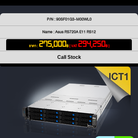
P/N : 90SF01G3-M00WL0
Name : Asus RS720A E11 RS12
275,000
294,250
ราคา :
฿
[ VAT
฿ ]
Call Stock