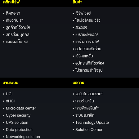
ควิกเซิร์ฟ
สินค้า
• ติดต่อเรา
• เซิร์ฟเวอร์
• เกี่ยวกับเรา
• ไฮเปอร์คอนเวิร์จ
• ลูกค้าที่ไว้วางใจ
• สตอเรจ
• สิทธิส่วนบุคคล
• เบรคเซิร์ฟเวอร์
• แผนผังเว็บไซต์
• เครื่องสำรองไฟ
• อุปกรณ์เครือข่าย
• เวิร์คสเตชั่น
• อุปกรณ์ที่เกี่ยวข้อง
• โปรแกรมสำเร็จรูป
งานระบบ
บริการ
• HCI
• ขอรับใบเสนอราคา
• dHCI
• การชำระเงิน
• Micro data center
• การจัดส่งสินค้า
• Cyber security
• ระบบสมาชิก
• UPS solution
• Technology Update
• Data protection
• Solution Corner
• Networking solution