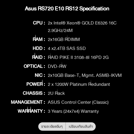
Asus RS720 E10 RS12 Specification
CPU :
2x Intel® Xeon® GOLD E6326 16C
2.9GHz/24M
RAM :
2x16GB RDIMM
HDD :
4 x2.4TB SAS SSD
RAID :
RAID PIKE II 3108-8I 16PD 2G
OPTICAL :
DVD-RW
NIC :
2x10GB Base-T, Mgmt. ASMB-IKVM
POWER :
2 x 1200W Platinum Redundant
CHASSIS :
2U Rack
MANAGEMENT :
ASUS Control Center (Classic)
WARRANTY :
3 Years (24x7x4) Warranty
รายละเอียดอื่นๆ
เปรียบเทียบสินค้า