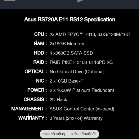
Asus RS720A E11 RS12 Specification
CPU :
2x AMD EPYC™ 7313, 3.0G/128M/16C
RAM :
2x16GB Memory
HDD :
4 x960GB SATA SSD
RAID :
RAID PIKE II 3108-8I 16PD 2G
OPTICAL :
No Optical Drive (Optional)
NIC :
2 x10GB Base-T
POWER :
2 x 1600W Platinum Redundant
CHASSIS :
2U Rack
MANAGEMENT :
ASUS Control Center (in-band)
WARRANTY :
3 Years (24x7x4) Warranty
รายละเอียดอื่นๆ
เปรียบเทียบสินค้า