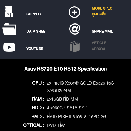
MORE SPEC
SUPPORT
ดูสเปคอื่น
DATA SHEET
SHARE MAIL
ARTICLE
YOUTUBE
บทความ
Asus RS720 E10 RS12 Specification
CPU :
2x Intel® Xeon® GOLD E6326 16C
2.9GHz/24M
RAM :
2x16GB RDIMM
HDD :
4 x960GB SATA SSD
RAID :
RAID PIKE II 3108-8I 16PD 2G
OPTICAL :
DVD-RW