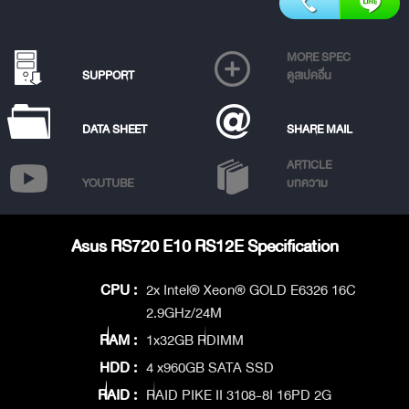
MORE SPEC
SUPPORT
ดูสเปคอื่น
DATA SHEET
SHARE MAIL
ARTICLE
YOUTUBE
บทความ
Asus RS720 E10 RS12E Specification
CPU :
2x Intel® Xeon® GOLD E6326 16C
2.9GHz/24M
RAM :
1x32GB RDIMM
HDD :
4 x960GB SATA SSD
RAID :
RAID PIKE II 3108-8I 16PD 2G