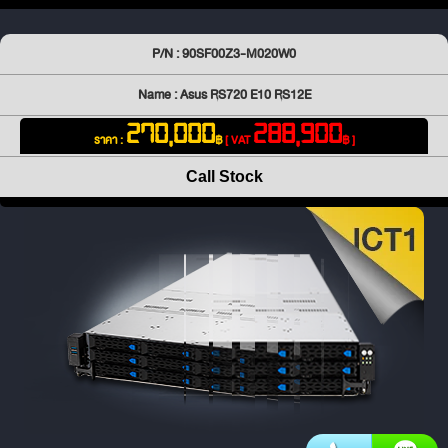
P/N : 90SF00Z3-M020W0
Name : Asus RS720 E10 RS12E
270,000
288,900
ราคา :
฿
[ VAT
฿ ]
Call Stock