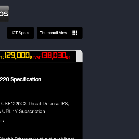
ICT Specs
Thumbnail View
129,000
138,030
า :
฿
[ VAT
฿ ]
220 Specification
 CSF1220CX Threat Defense IPS,
URL 1Y Subscription
ps