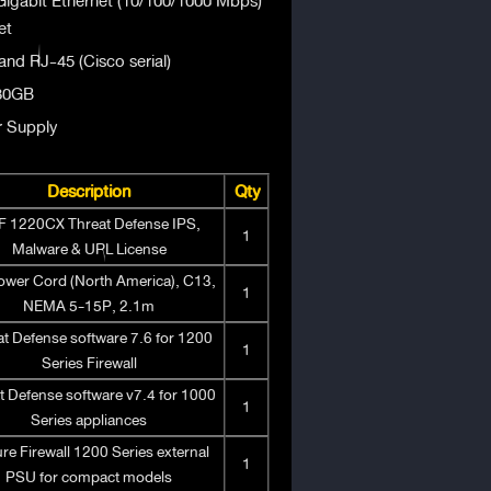
igabit Ethernet (10/100/1000 Mbps)
et
nd RJ-45 (Cisco serial)
480GB
r Supply
Description
Qty
 1220CX Threat Defense IPS,
1
Malware & URL License
wer Cord (North America), C13,
1
NEMA 5-15P, 2.1m
t Defense software 7.6 for 1200
1
Series Firewall
t Defense software v7.4 for 1000
1
Series appliances
re Firewall 1200 Series external
1
PSU for compact models