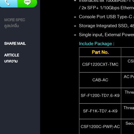
-
Interfaces 8x 1000BASE-T G
/ 2x SFP+ 1/10Gbps Ethern
-
Console Port USB Type-C a
MORE SPEC
-
Storage Integrated SSD, 
ดูสเปคอื่น
-
Single input, External Powe
Include Package :
SHARE MAIL
Part No.
ARTICLE
CSF
บทความ
CSF1220CXT-TMC
AC Po
CAB-AC
Threa
SF-F1200-TD7.6-K9
Threa
SF-F1K-TD7.4-K9
Secu
CSF1200C-PWR-AC