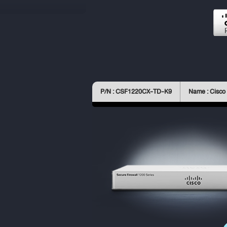
P/N : CSF1220CX-TD-K9
Name : Cisco 