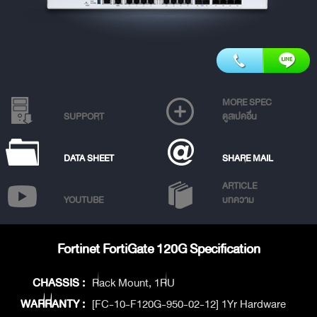
MORE SPEC
SUPPORT
ดูสเปคอื่น
DATA SHEET
SHARE MAIL
ARTICLE
YOUTUBE
บทความ
Fortinet FortiGate 120G Specification
CHASSIS :
Rack Mount, 1RU
WARRANTY :
[FC-10-F120G-950-02-12] 1Yr Hardware