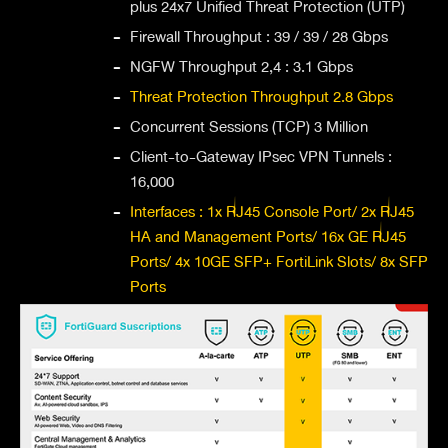
plus 24x7 Unified Threat Protection (UTP)
-
Firewall Throughput : 39 / 39 / 28 Gbps
-
NGFW Throughput 2,4 : 3.1 Gbps
-
Threat Protection Throughput 2.8 Gbps
-
Concurrent Sessions (TCP) 3 Million
-
Client-to-Gateway IPsec VPN Tunnels :
16,000
-
Interfaces : 1x RJ45 Console Port/ 2x RJ45
HA and Management Ports/ 16x GE RJ45
Ports/ 4x 10GE SFP+ FortiLink Slots/ 8x SFP
Ports