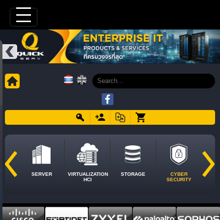
SERVER
VIRTUALIZATION
STORAGE
CYBER
HCI
SECURITY