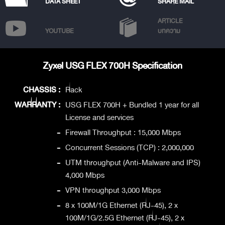
DATA SHEET
SHARE MAIL
ARTICLE
YOUTUBE
บทความ
Zyxel USG FLEX 700H Specification
CHASSIS :
Rack
WARRANTY :
USG FLEX 700H + Bundled 1 year for all
License and services
-
Firewall Throughput : 15,000 Mbps
-
Concurrent Sessions (TCP) : 2,000,000
-
UTM throughput (Anti-Malware and IPS)
4,000 Mbps
-
VPN throughput 3,000 Mbps
-
8 x 100M/1G Ethernet (RJ-45), 2 x
100M/1G/2.5G Ethernet (RJ-45), 2 x