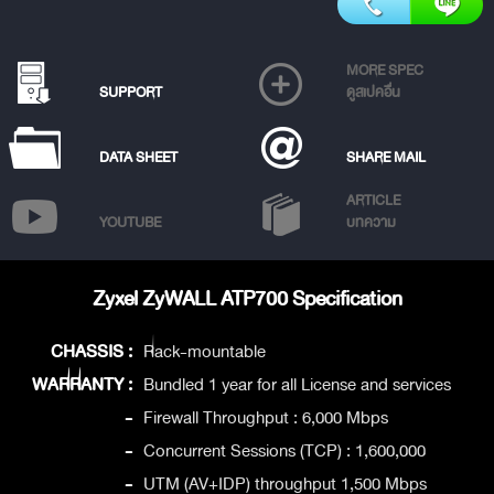
MORE SPEC
SUPPORT
ดูสเปคอื่น
DATA SHEET
SHARE MAIL
ARTICLE
YOUTUBE
บทความ
Zyxel ZyWALL ATP700 Specification
CHASSIS :
Rack-mountable
WARRANTY :
Bundled 1 year for all License and services
-
Firewall Throughput : 6,000 Mbps
-
Concurrent Sessions (TCP) : 1,600,000
-
UTM (AV+IDP) throughput 1,500 Mbps