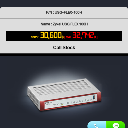
P/N : USG-FLEX-100H
Name : Zyxel USG FLEX 100H
30,600
32,742
ราคา :
฿
[ VAT
฿ ]
Call Stock