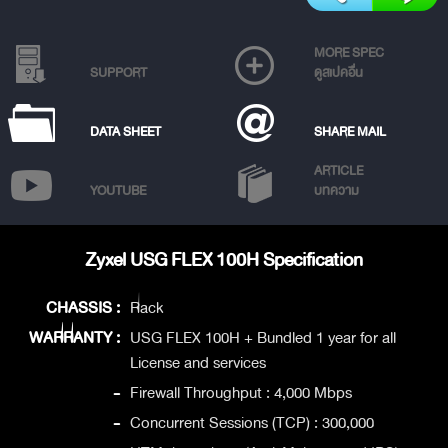
MORE SPEC
SUPPORT
ดูสเปคอื่น
DATA SHEET
SHARE MAIL
ARTICLE
YOUTUBE
บทความ
Zyxel USG FLEX 100H Specification
CHASSIS :
Rack
WARRANTY :
USG FLEX 100H + Bundled 1 year for all
License and services
-
Firewall Throughput : 4,000 Mbps
-
Concurrent Sessions (TCP) : 300,000