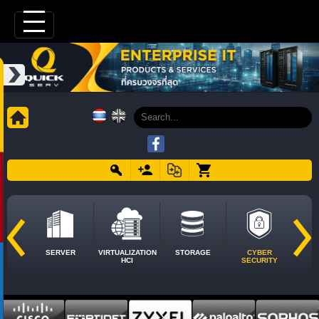
SERVER
VIRTUALIZATION
STORAGE
CYBER
HCI
SECURITY