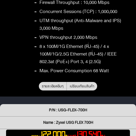
-
Firewall Throughput : 10,000 Mbps
-
Concurrent Sessions (TCP) : 1,000,000
-
UTM throughput (Anti-Malware and IPS)
3,000 Mbps
-
VPN throughput 2,000 Mbps
-
8 x 100M/1G Ethernet (RJ-45) / 4 x
100M/1G/2.5G Ethernet (RJ-45) / IEEE
802.3at (PoE+) Port 3, 4 (2.5G)
-
Max. Power Consumption 68 Watt
รายละเอียดอื่นๆ
เปรียบเทียบสินค้า
P/N : USG-FLEX-700H
Name : Zyxel USG FLEX 700H
122,000
130,540