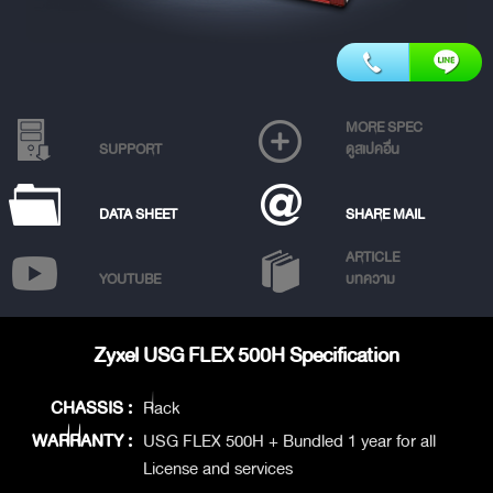
MORE SPEC
SUPPORT
ดูสเปคอื่น
DATA SHEET
SHARE MAIL
ARTICLE
YOUTUBE
บทความ
Zyxel USG FLEX 500H Specification
CHASSIS :
Rack
WARRANTY :
USG FLEX 500H + Bundled 1 year for all
License and services