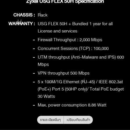
Zyxel USG FLEX 50H Specification
CHASSIS :
Rack
WARRANTY :
USG FLEX 50H + Bundled 1 year for all
License and services
-
Firewall Throughput : 2,000 Mbps
-
Concurrent Sessions (TCP) : 100,000
-
UTM throughput (Anti-Malware and IPS) 600
Mbps
-
VPN throughput 500 Mbps
-
5 x 100M/1G Ethernet (RJ-45) / IEEE 802.3at
(PoE+) Port 5 (50HP only)/ Total PoE budget
30 Watts
-
Max. power consumption 8.86 Watt
รายละเอียดอื่นๆ
เปรียบเทียบสินค้า