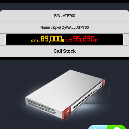
P/N : ATP700
Name : Zyxel ZyWALL ATP700
89,000
95,230
ราคา :
฿
[ VAT
฿ ]
Call Stock