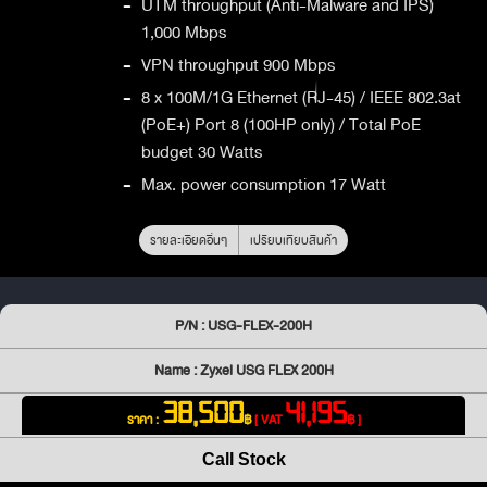
-
UTM throughput (Anti-Malware and IPS)
1,000 Mbps
-
VPN throughput 900 Mbps
-
8 x 100M/1G Ethernet (RJ-45) / IEEE 802.3at
(PoE+) Port 8 (100HP only) / Total PoE
budget 30 Watts
-
Max. power consumption 17 Watt
รายละเอียดอื่นๆ
เปรียบเทียบสินค้า
P/N : USG-FLEX-200H
Name : Zyxel USG FLEX 200H
38,500
41,195
ราคา :
฿
[ VAT
฿ ]
Call Stock