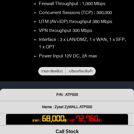
-
Firewall Throughput : 1,000 Mbps
-
Concurrent Sessions (TCP) : 300,000
-
UTM (AV+IDP) throughput 380 Mbps
-
VPN throughput 300 Mbps
-
Interface : 3 x LAN/DMZ, 1 x WAN, 1 x SFP,
1 x OPT
-
Power Input 12V DC, 2A max
รายละเอียดอื่นๆ
เปรียบเทียบสินค้า
P/N : ATP500
Name : Zyxel ZyWALL ATP500
68,000
72,760
ราคา :
฿
[ VAT
฿ ]
Call Stock