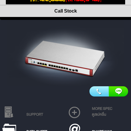
ราคา :
฿
[ VAT
฿ ]
Call Stock
MORE SPEC
SUPPORT
ดูสเปคอื่น