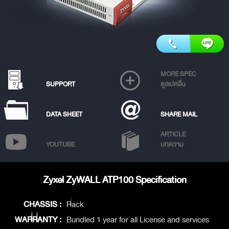
MORE SPEC
SUPPORT
ดูสเปคอื่น
DATA SHEET
SHARE MAIL
ARTICLE
YOUTUBE
บทความ
Zyxel ZyWALL ATP100 Specification
CHASSIS :
Rack
WARRANTY :
Bundled 1 year for all License and services