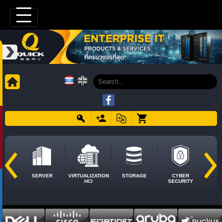
SERVER
VIRTUALIZATION
STORAGE
CYBER
HCI
SECURITY