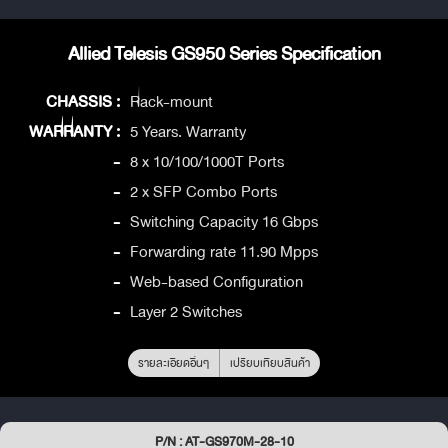
Allied Telesis GS950 Series Specification
CHASSIS :
Rack-mount
WARRANTY :
5 Years. Warranty
-
8 x 10/100/1000T Ports
-
2 x SFP Combo Ports
-
Switching Capacity 16 Gbps
-
Forwarding rate 11.90 Mpps
-
Web-based Configuration
-
Layer 2 Switches
รายละเอียดอื่นๆ
เปรียบเทียบสินค้า
P/N : AT-GS970M-28-10