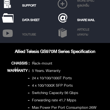
MORE SPEC
SUPPORT
ดูสเปคอื่น
DATA SHEET
SHARE MAIL
ARTICLE
YOUTUBE
บทความ
Allied Telesis GS970M Series Specification
CHASSIS :
Rack-mount
WARRANTY :
5 Years. Warranty
-
24 x 10/100/1000T Ports
-
4 x 100/1000X SFP Ports
-
Switching Capacity 56 Gbps
-
Forwarding rate 41.7 Mpps
-
Max Power Per Port Consumption 26W