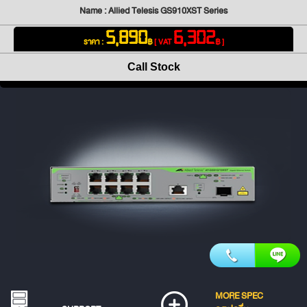
Name : Allied Telesis GS910XST Series
5,890
6,302
ราคา :
฿
[ VAT
฿ ]
Call Stock
MORE SPEC