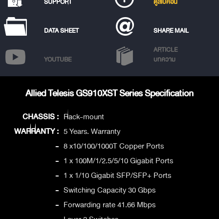
SUPPORT
ดูสเปคอื่น
DATA SHEET
SHARE MAIL
ARTICLE
YOUTUBE
บทความ
Allied Telesis GS910XST Series Specification
CHASSIS :
Rack-mount
WARRANTY :
5 Years. Warranty
-
8 x10/100/1000T Copper Ports
-
1 x 100M/1/2.5/5/10 Gigabit Ports
-
1 x 1/10 Gigabit SFP/SFP+ Ports
-
Switching Capacity 30 Gbps
-
Forwarding rate 41.66 Mbps