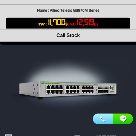
Name : Allied Telesis GS970M Series
11,700
12,519
ราคา :
฿
[ VAT
฿ ]
Call Stock