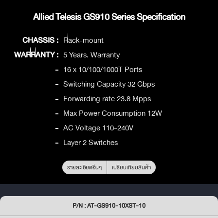
Allied Telesis GS910 Series Specification
CHASSIS :
Rack-mount
WARRANTY :
5 Years. Warranty
-
16 x 10/100/1000T Ports
-
Switching Capacity 32 Gbps
-
Forwarding rate 23.8 Mpps
-
Max Power Consumption 12W
-
AC Voltage 110-240V
-
Layer 2 Switches
รายละเอียดอื่นๆ
เปรียบเทียบสินค้า
P/N : AT-GS910-10XST-10