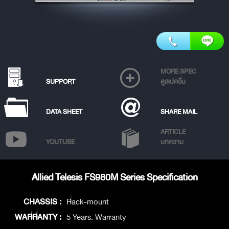
MORE SPEC
SUPPORT
ดูสเปคอื่น
DATA SHEET
SHARE MAIL
ARTICLE
YOUTUBE
บทความ
Allied Telesis FS980M Series Specification
CHASSIS :
Rack-mount
WARRANTY :
5 Years. Warranty