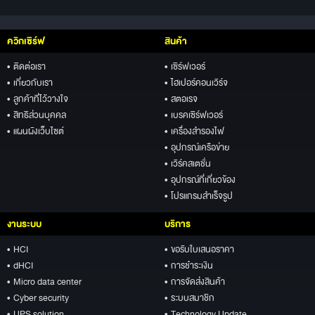
ควิกเซิร์ฟ
สินค้า
• ติดต่อเรา
• เซิร์ฟเวอร์
• เกี่ยวกับเรา
• ไฮเปอร์คอนเวิร์จ
• ลูกค้าที่ไว้วางใจ
• สตอเรจ
• สิทธิส่วนบุคคล
• เบรคเซิร์ฟเวอร์
• แผนผังเว็บไซต์
• เครื่องสำรองไฟ
• อุปกรณ์เครือข่าย
• เวิร์คสเตชั่น
• อุปกรณ์ที่เกี่ยวข้อง
• โปรแกรมสำเร็จรูป
งานระบบ
บริการ
• HCI
• ขอรับใบเสนอราคา
• dHCI
• การชำระเงิน
• Micro data center
• การจัดส่งสินค้า
• Cyber security
• ระบบสมาชิก
• UPS solution
• Technology Update