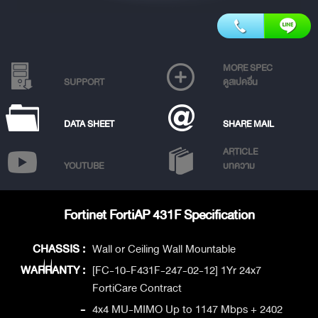
MORE SPEC
SUPPORT
ดูสเปคอื่น
DATA SHEET
SHARE MAIL
ARTICLE
YOUTUBE
บทความ
Fortinet FortiAP 431F Specification
CHASSIS :
Wall or Ceiling Wall Mountable
WARRANTY :
[FC-10-F431F-247-02-12] 1Yr 24x7
FortiCare Contract
-
4x4 MU-MIMO Up to 1147 Mbps + 2402