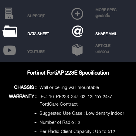
MORE SPEC
SUPPORT
ดูสเปคอื่น
DATA SHEET
SHARE MAIL
ARTICLE
YOUTUBE
บทความ
Fortinet FortiAP 223E Specification
CHASSIS :
Wall or ceiling wall mountable
WARRANTY :
[FC-10-PE223-247-02-12] 1Yr 24x7
FortiCare Contract
-
Suggested Use Case : Low density indoor
-
Number of Radio : 2
-
Per Radio Client Capacity : Up to 512