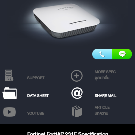
MORE SPEC
SUPPORT
ดูสเปคอื่น
DATA SHEET
SHARE MAIL
ARTICLE
YOUTUBE
บทความ
Fortinet FortiAP 231F Specification