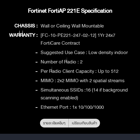
Fortinet FortiAP 221E Specification
CHASSIS :
Wall or Ceiling Wall Mountable
WARRANTY :
[FC-10-PE221-247-02-12] 1Yr 24x7
FortiCare Contract
-
Suggested Use Case : Low density indoor
-
Number of Radio : 2
-
Per Radio Client Capacity : Up to 512
-
MIMO : 2x2 MIMO with 2 spatial streams
-
Simultaneous SSIDs :16 (14 if background
scanning enabled)
-
Ethernet Port : 1x 10/100/1000
รายละเอียดอื่นๆ
เปรียบเทียบสินค้า