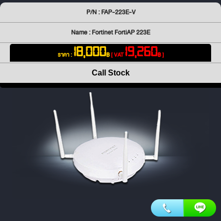
P/N : FAP-223E-V
Name : Fortinet FortiAP 223E
18,000
19,260
ราคา :
฿
[ VAT
฿ ]
Call Stock