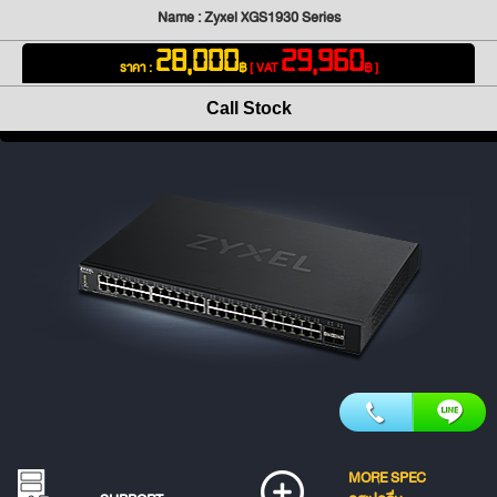
Name : Zyxel XGS1930 Series
28,000
29,960
ราคา :
฿
[ VAT
฿ ]
Call Stock
MORE SPEC