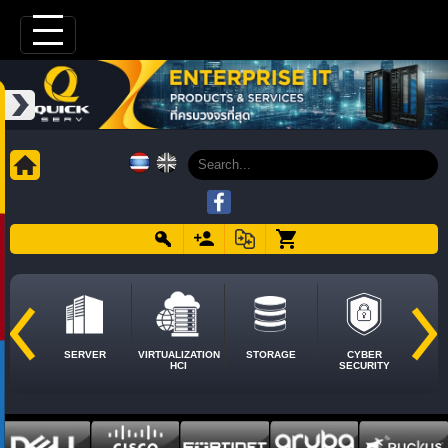
SERVER
VIRTUALIZATION
STORAGE
CYBER
HCI
SECURITY