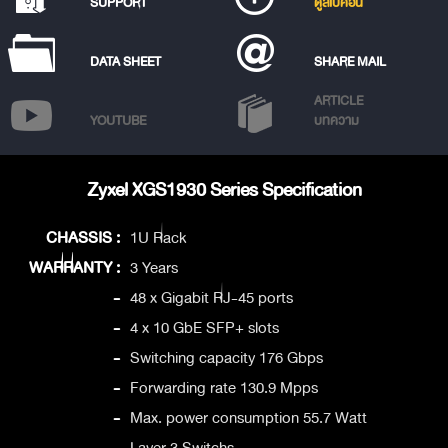
SUPPORT
ดูสเปคอื่น
DATA SHEET
SHARE MAIL
ARTICLE
YOUTUBE
บทความ
Zyxel XGS1930 Series Specification
CHASSIS :
1U Rack
WARRANTY :
3 Years
-
48 x Gigabit RJ-45 ports
-
4 x 10 GbE SFP+ slots
-
Switching capacity 176 Gbps
-
Forwarding rate 130.9 Mpps
-
Max. power consumption 55.7 Watt
-
Layer 3 Switchs