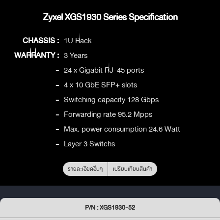
Zyxel XGS1930 Series Specification
CHASSIS :
1U Rack
WARRANTY :
3 Years
-
24 x Gigabit RJ-45 ports
-
4 x 10 GbE SFP+ slots
-
Switching capacity 128 Gbps
-
Forwarding rate 95.2 Mpps
-
Max. power consumption 24.6 Watt
-
Layer 3 Switchs
รายละเอียดอื่นๆ
เปรียบเทียบสินค้า
P/N : XGS1930-52