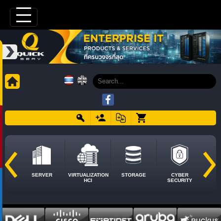
SERVER
VIRTUALIZATION
STORAGE
CYBER
HCI
SECURITY