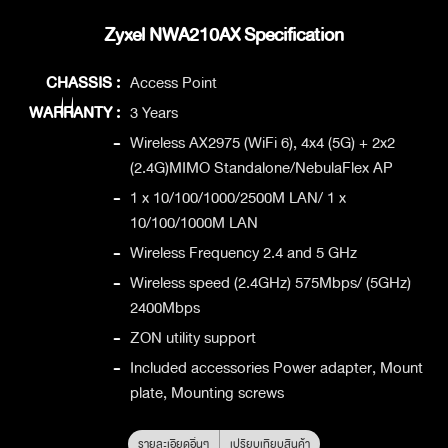
Zyxel NWA210AX Specification
CHASSIS :
Access Point
WARRANTY :
3 Years
-
Wireless AX2975 (WiFi 6), 4x4 (5G) + 2x2
(2.4G)MIMO Standalone/NebulaFlex AP
-
1 x 10/100/1000/2500M LAN/ 1 x
10/100/1000M LAN
-
Wireless Frequency 2.4 and 5 GHz
-
Wireless speed (2.4GHz) 575Mbps/ (5GHz)
2400Mbps
-
ZON utility support
-
Included accessories Power adapter, Mount
plate, Mounting screws
รายละเอียดอื่นๆ
เปรียบเทียบสินค้า