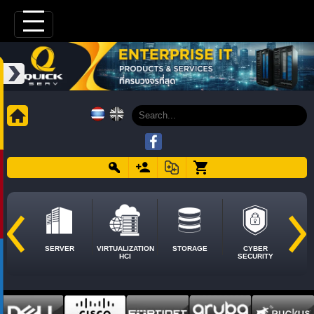
SERVER
VIRTUALIZATION
STORAGE
CYBER
HCI
SECURITY