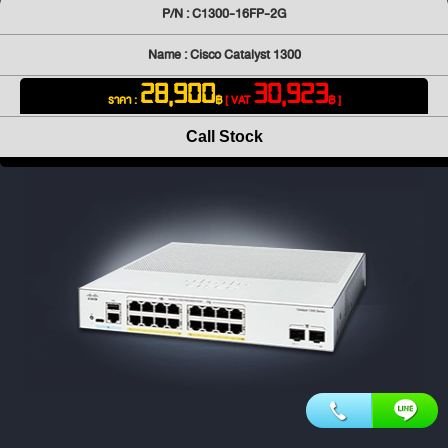
P/N : C1300-16FP-2G
Name : Cisco Catalyst 1300
28,900
30,923
ราคา :
฿
[ VAT
฿ ]
Call Stock