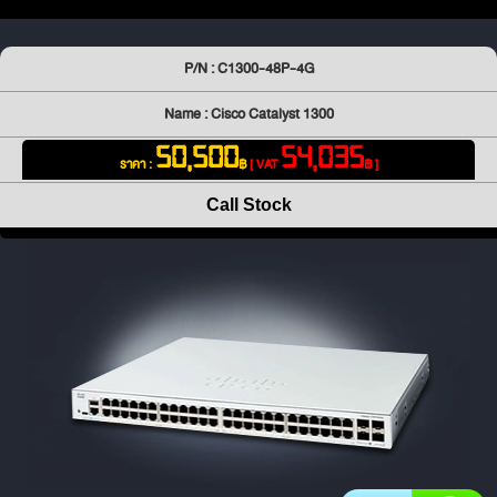
P/N : C1300-48P-4G
Name : Cisco Catalyst 1300
50,500
54,035
ราคา :
฿
[ VAT
฿ ]
Call Stock