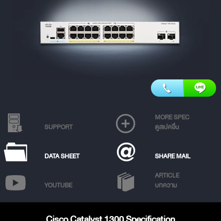
MORE SPEC
SUPPORT
ดูสเปคอื่น
DATA SHEET
SHARE MAIL
ARTICLE
YOUTUBE
บทความ
Cisco Catalyst 1300 Specification