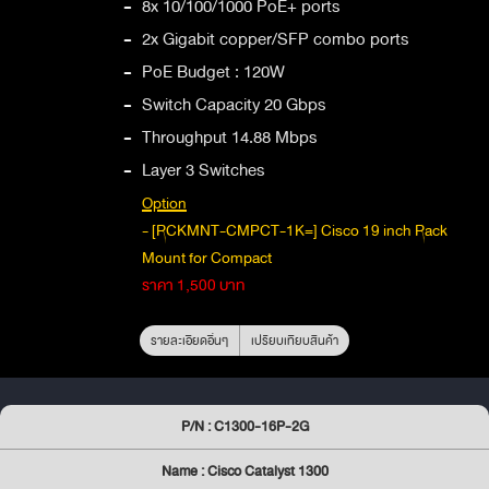
-
8x 10/100/1000 PoE+ ports
-
2x Gigabit copper/SFP combo ports
-
PoE Budget : 120W
-
Switch Capacity 20 Gbps
-
Throughput 14.88 Mbps
-
Layer 3 Switches
Option
- [RCKMNT-CMPCT-1K=] Cisco 19 inch Rack
Mount for Compact
ราคา 1,500 บาท
รายละเอียดอื่นๆ
เปรียบเทียบสินค้า
P/N : C1300-16P-2G
Name : Cisco Catalyst 1300