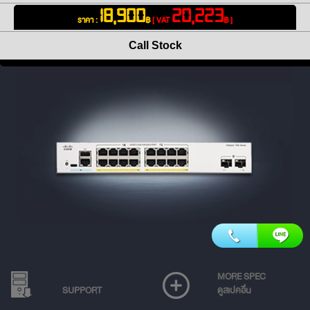
18,900
20,223
ราคา :
฿
[ VAT
฿ ]
Call Stock
MORE SPEC
SUPPORT
ดูสเปคอื่น