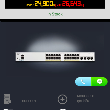
24,900
26,643
ราคา :
฿
[ VAT
฿ ]
In Stock
MORE SPEC
SUPPORT
ดูสเปคอื่น