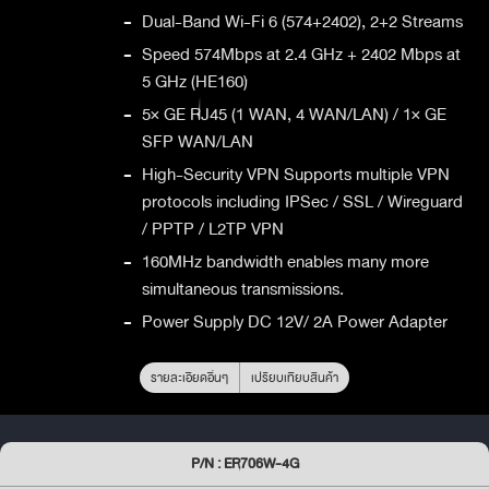
-
Dual-Band Wi-Fi 6 (574+2402), 2+2 Streams
-
Speed 574Mbps at 2.4 GHz + 2402 Mbps at
5 GHz (HE160)
-
5× GE RJ45 (1 WAN, 4 WAN/LAN) / 1× GE
SFP WAN/LAN
-
High-Security VPN Supports multiple VPN
protocols including IPSec / SSL / Wireguard
/ PPTP / L2TP VPN
-
160MHz bandwidth enables many more
simultaneous transmissions.
-
Power Supply DC 12V/ 2A Power Adapter
รายละเอียดอื่นๆ
เปรียบเทียบสินค้า
P/N : ER706W-4G