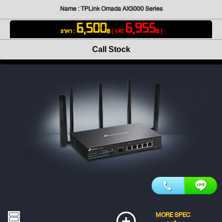
Name : TPLink Omada AX3000 Series
6,500
6,955
ราคา :
฿
[ VAT
฿ ]
Call Stock
MORE SPEC