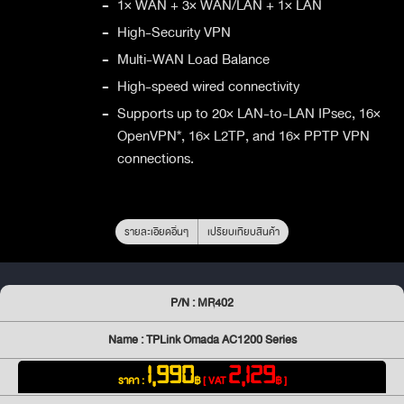
-
1× WAN + 3× WAN/LAN + 1× LAN
-
High-Security VPN
-
Multi-WAN Load Balance
-
High-speed wired connectivity
-
Supports up to 20× LAN-to-LAN IPsec, 16×
OpenVPN*, 16× L2TP, and 16× PPTP VPN
connections.
รายละเอียดอื่นๆ
เปรียบเทียบสินค้า
P/N : MR402
Name : TPLink Omada AC1200 Series
1,990
2,129
ราคา :
฿
[ VAT
฿ ]