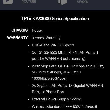
YOUTUBE
บทความ
TPLink AX3000 Series Specification
CHASSIS :
Router
WARRANTY :
3 Years. Warranty
-
Dual-Band Wi-Fi 6 Speed
-
3× 10/100/1000 Mbps RJ45 LAN Ports (1
port for WAN/LAN auto-sensing)
-
2402 Mbps at 5 GHz + 574Mbps at 2.4 GHz,
5G up to 3.4Gbps, 4G+ Cat19
1600Mbps/200Mbps
-
2× Gigabit LAN Ports, 1× Gigabit WAN/LAN
Port, 1x Phone Port
-
External Power Supply 12V/1A
-
Wireless Standards IEEE 802.11a/n/ac 5