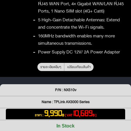
RJ45 WAN Port, 4× Gigabit WAN/LAN RJ45
Ports, 1 Nano SIM slot (4G+ Cat6)
-
5 High-Gain Detachable Antennas: Extend
and concentrate the Wi-Fi signals.
-
160MHz bandwidth enables many more
simultaneous transmissions.
-
Power Supply DC 12V/ 2A Power Adapter
รายละเอียดอื่นๆ
เปรียบเทียบสินค้า
P/N : NX510v
Name : TPLink AX3000 Series
9,990
10,689
ราคา :
฿
[ VAT
฿ ]
In Stock