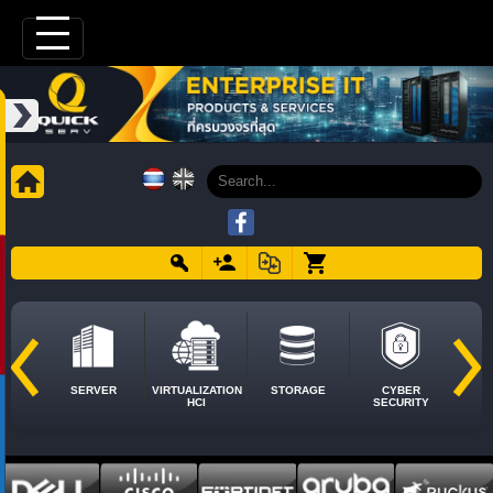
SERVER
VIRTUALIZATION
STORAGE
CYBER
HCI
SECURITY