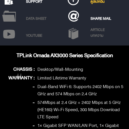
SUPPORT
ดูสเปคอื่น
DATA SHEET
SHARE MAIL
ARTICLE
YOUTUBE
บทความ
TPLink Omada AX3000 Series Specification
CHASSIS :
Desktop/Wall-Mounting
WARRANTY :
Limited Lifetime Warranty
-
Dual-Band WiFi 6: Supports 2402 Mbps on 5
GHz and 574 Mbps on 2.4 GHz
-
574Mbps at 2.4 GHz + 2402 Mbps at 5 GHz
(HE160) Wi-Fi Speed, 300 Mbps Download
LTE Speed
-
1× Gigabit SFP WAN/LAN Port, 1× Gigabit