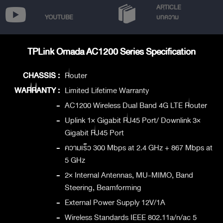
ARTICLE
YOUTUBE
บทความ
TPLink Omada AC1200 Series Specification
CHASSIS :
Router
WARRANTY :
Limited Lifetime Warranty
-
AC1200 Wireless Dual Band 4G LTE Router
-
Uplink 1× Gigabit RJ45 Port/ Downlink 3×
Gigabit RJ45 Port
-
ความเร็ว 300 Mbps at 2.4 GHz + 867 Mbps at
5 GHz
-
2× Internal Antennas, MU-MIMO, Band
Steering, Beamforming
-
External Power Supply 12V/1A
-
Wireless Standards IEEE 802.11a/n/ac 5