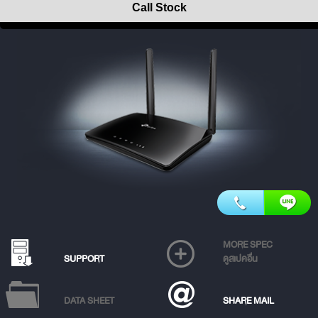
Call Stock
MORE SPEC
SUPPORT
ดูสเปคอื่น
DATA SHEET
SHARE MAIL