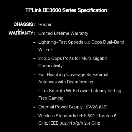
TPLink BE3600 Series Specification
CHASSIS :
Router
WARRANTY :
Limited Lifetime Warranty
-
Lightning-Fast Speeds 3.6 Gbps Dual-Band
Wi-Fi 7
-
2× 2.5 Gbps Ports for Multi-Gigabit
Connectivity
-
Far-Reaching Coverage 4× External
Antennas with Beamforming
-
Ultra Smooth Wi-Fi Lower Latency for Lag-
Free Gaming
-
External Power Supply 12V/2A (US)
-
Wireless Standards IEEE 802.11a/n/ac 5
GHz, IEEE 802.11b/g/n 2.4 GHz