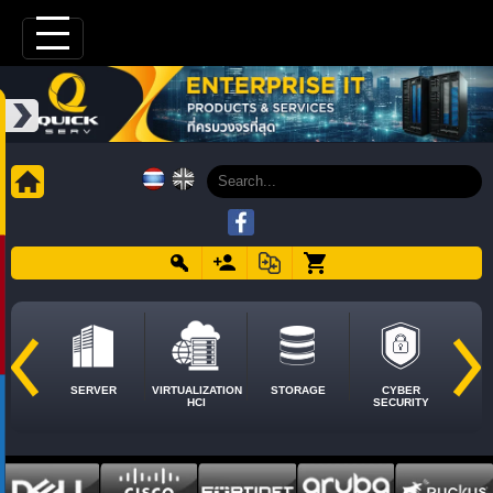
SERVER
VIRTUALIZATION
STORAGE
CYBER
HCI
SECURITY