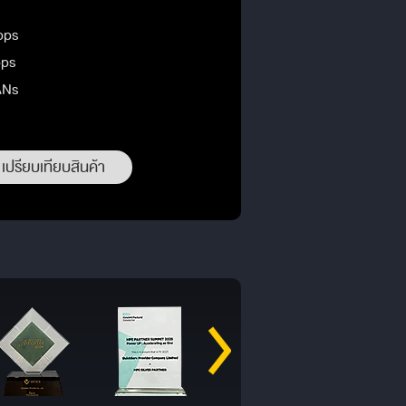
bps
pps
ANs
เปรียบเทียบสินค้า