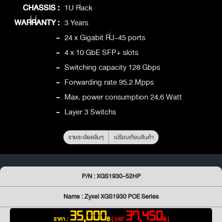
CHASSIS :
1U Rack
WARRANTY :
3 Years
-
24 x Gigabit RJ-45 ports
-
4 x 10 GbE SFP+ slots
-
Switching capacity 128 Gbps
-
Forwarding rate 95.2 Mpps
-
Max. power consumption 24.6 Watt
-
Layer 3 Switchs
รายละเอียดอื่นๆ
เปรียบเทียบสินค้า
P/N : XGS1930-52HP
Name : Zyxel XGS1930 POE Series
35,000
37,450
ราคา :
฿
[ VAT
฿ ]