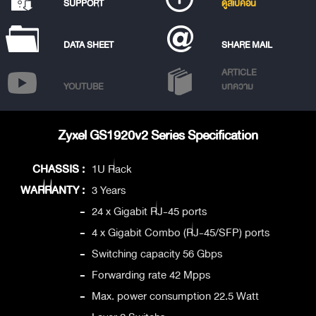
SUPPORT
ดูสเปคอื่น
DATA SHEET
SHARE MAIL
ARTICLE
YOUTUBE
บทความ
Zyxel GS1920v2 Series Specification
CHASSIS :
1U Rack
WARRANTY :
3 Years
-
24 x Gigabit RJ-45 ports
-
4 x Gigabit Combo (RJ-45/SFP) ports
-
Switching capacity 56 Gbps
-
Forwarding rate 42 Mpps
-
Max. power consumption 22.5 Watt