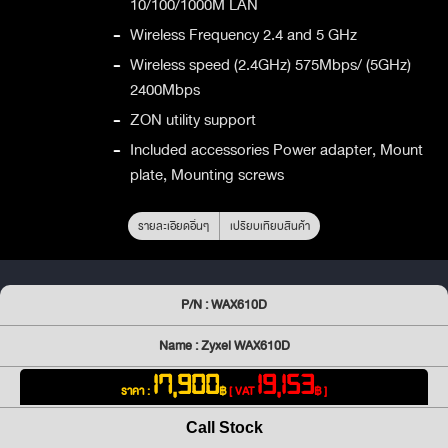
10/100/1000M LAN
-
Wireless Frequency 2.4 and 5 GHz
-
Wireless speed (2.4GHz) 575Mbps/ (5GHz)
2400Mbps
-
ZON utility support
-
Included accessories Power adapter, Mount
plate, Mounting screws
รายละเอียดอื่นๆ
เปรียบเทียบสินค้า
P/N : WAX610D
Name : Zyxel WAX610D
17,900
19,153
ราคา :
฿
[ VAT
฿ ]
Call Stock