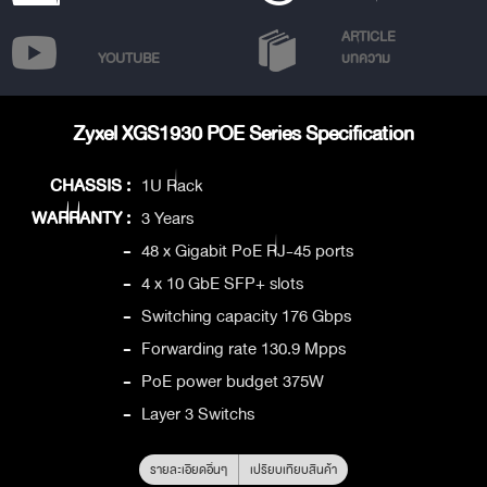
ARTICLE
YOUTUBE
บทความ
Zyxel XGS1930 POE Series Specification
CHASSIS :
1U Rack
WARRANTY :
3 Years
-
48 x Gigabit PoE RJ-45 ports
-
4 x 10 GbE SFP+ slots
-
Switching capacity 176 Gbps
-
Forwarding rate 130.9 Mpps
-
PoE power budget 375W
-
Layer 3 Switchs
รายละเอียดอื่นๆ
เปรียบเทียบสินค้า