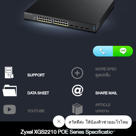
MORE SPEC
SUPPORT
ดูสเปคอื่น
DATA SHEET
SHARE MAIL
ARTICLE
YOUTUBE
บทความ
Zyxel XGS2210 POE Series Specification