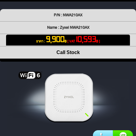
P/N : NWA210AX
Name : Zyxel NWA210AX
9,900
10,593
ราคา :
฿
[ VAT
฿ ]
Call Stock