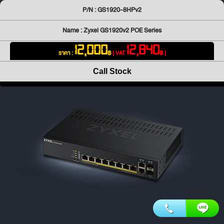
P/N : GS1920-8HPv2
Name : Zyxel GS1920v2 POE Series
12,000
12,840
ราคา :
฿
[ VAT
฿ ]
Call Stock