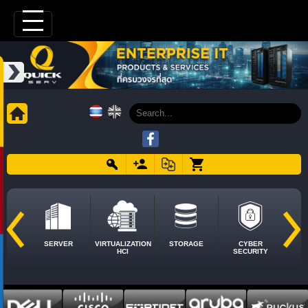
SERVER
VIRTUALIZATION
STORAGE
CYBER
HCI
SECURITY