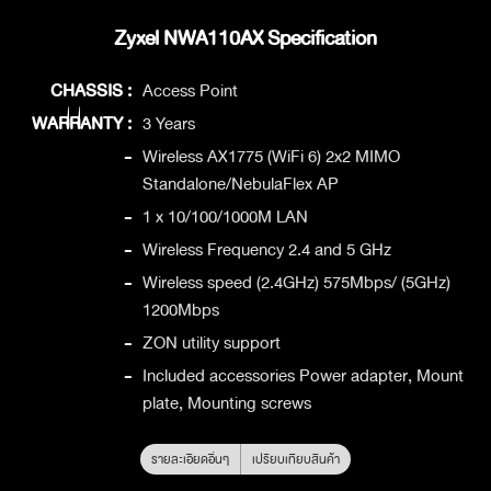
Zyxel NWA110AX Specification
CHASSIS :
Access Point
WARRANTY :
3 Years
-
Wireless AX1775 (WiFi 6) 2x2 MIMO
Standalone/NebulaFlex AP
-
1 x 10/100/1000M LAN
-
Wireless Frequency 2.4 and 5 GHz
-
Wireless speed (2.4GHz) 575Mbps/ (5GHz)
1200Mbps
-
ZON utility support
-
Included accessories Power adapter, Mount
plate, Mounting screws
รายละเอียดอื่นๆ
เปรียบเทียบสินค้า