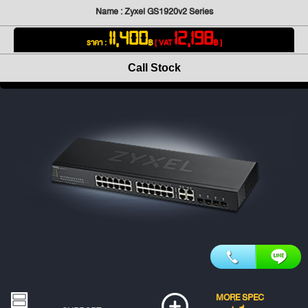
Name : Zyxel GS1920v2 Series
11,400
12,198
ราคา :
฿
[ VAT
฿ ]
Call Stock
MORE SPEC