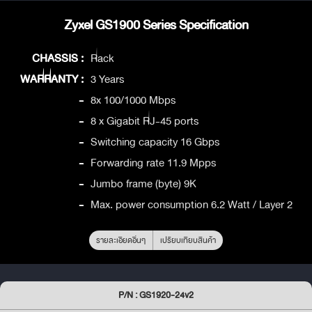
Zyxel GS1900 Series Specification
CHASSIS :
Rack
WARRANTY :
3 Years
-
8x 100/1000 Mbps
-
8 x Gigabit RJ-45 ports
-
Switching capacity 16 Gbps
-
Forwarding rate 11.9 Mpps
-
Jumbo frame (byte) 9K
-
Max. power consumption 6.2 Watt / Layer 2
รายละเอียดอื่นๆ
เปรียบเทียบสินค้า
P/N : GS1920-24v2