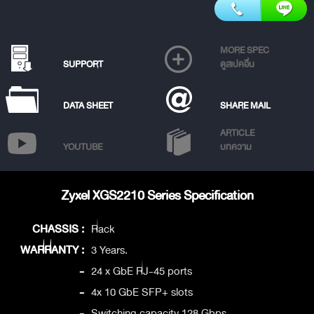
MORE SPEC
SUPPORT
ดูสเปคอื่น
DATA SHEET
SHARE MAIL
ARTICLE
YOUTUBE
บทความ
Zyxel XGS2210 Series Specification
CHASSIS :
Rack
WARRANTY :
3 Years.
-
24 x GbE RJ-45 ports
-
4x 10 GbE SFP+ slots
-
Switching capacity 128 Gbps