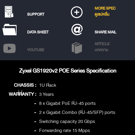
MORE SPEC
SUPPORT
ดูสเปคอื่น
DATA SHEET
SHARE MAIL
ARTICLE
YOUTUBE
บทความ
Zyxel GS1920v2 POE Series Specification
CHASSIS :
1U Rack
WARRANTY :
3 Years
-
8 x Gigabit PoE RJ-45 ports
-
2 x Gigabit Combo (RJ-45/SFP) ports
-
Switching capacity 20 Gbps
-
Forwarding rate 15 Mpps