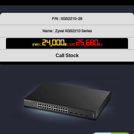
P/N : XGS2210-28
Name : Zyxel XGS2210 Series
24,000
25,680
ราคา :
฿
[ VAT
฿ ]
Call Stock