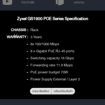
YOUTUBE
บทความ
Zyxel GS1900 POE Series Specification
CHASSIS :
Rack
WARRANTY :
3 Years
-
8x 100/1000 Mbps
-
8 x Gigabit PoE RJ-45 ports
-
Switching capacity 16 Gbps
-
Forwarding rate 11.9 Mpps
-
PoE power budget 70W
-
Power Supply External / Layer 2
รายละเอียดอื่นๆ
เปรียบเทียบสินค้า