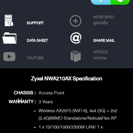
MORE SPEC
SUPPORT
ดูสเปคอื่น
DATA SHEET
SHARE MAIL
ARTICLE
YOUTUBE
บทความ
Zyxel NWA210AX Specification
CHASSIS :
Access Point
WARRANTY :
3 Years
-
Wireless AX2975 (WiFi 6), 4x4 (5G) + 2x2
(2.4G)MIMO Standalone/NebulaFlex AP
-
1 x 10/100/1000/2500M LAN/ 1 x