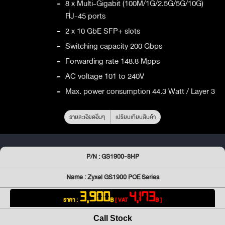
-
8 x Multi-Gigabit (100M/1G/2.5G/5G/10G)
RJ-45 ports
-
2 x 10 GbE SFP+ slots
-
Switching capacity 200 Gbps
-
Forwarding rate 148.8 Mpps
-
AC voltage 101 to 240V
-
Max. power consumption 44.3 Watt / Layer 3
รายละเอียดอื่นๆ
เปรียบเทียบสินค้า
P/N : GS1900-8HP
Name : Zyxel GS1900 POE Series
3,900
4,173
ราคา :
฿
[ VAT
฿ ]
Call Stock